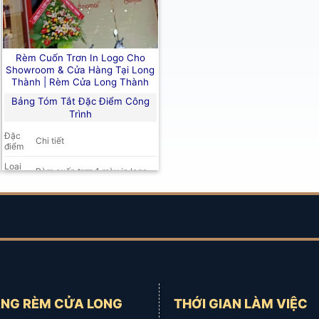
Rèm Cuốn Trơn In Logo Cho
Showroom & Cửa Hàng Tại Long
Thành | Rèm Cửa Long Thành
Bảng Tóm Tắt Đặc Điểm Công
Trình
Đặc
Chi tiết
điểm
Loại
Rèm cuốn trơn 1 màu in logo
rèm
Địa
Showroom ở Long Thành, xã
điểm
Long Thành, Đồng Nai
Chống nắng, cách nhiệt, tiết
Mục
kiệm không gian,
quảng bá
đích
thương hiệu
Công
Che chắn ánh sáng (80-
năng
100%), chống nóng, cách
nổi
nhiệt, chống ồn, chống bám
bật
bụi
NG RÈM CỬA LONG
THỚI GIAN LÀM VIỆC