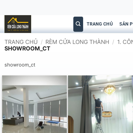
Bỏ
qua
nội
TRANG CHỦ
SẢN 
dung
TRANG CHỦ
/
RÈM CỬA LONG THÀNH
/
1. C
SHOWROOM_CT
showroom_ct