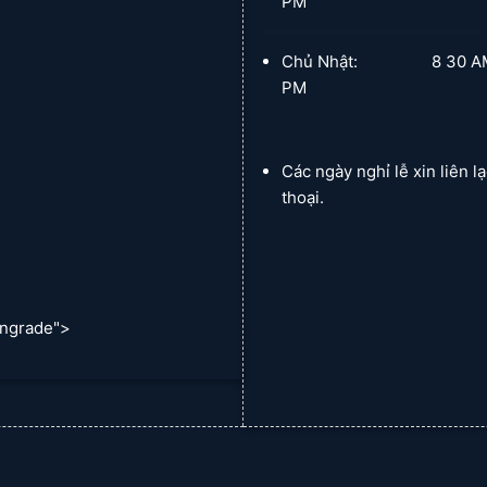
PM
Chủ Nhật: 8 30 AM :
PM
Các ngày nghỉ lễ xin liên l
thoại.
ngrade">