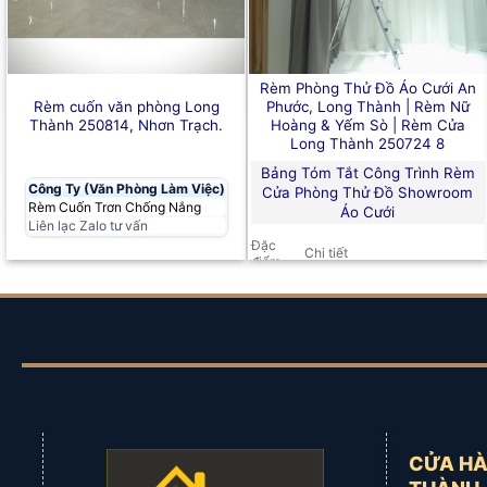
Rèm Phòng Thử Đồ Áo Cưới An
Rèm cuốn văn phòng Long
Phước, Long Thành | Rèm Nữ
Thành 250814, Nhơn Trạch.
Hoàng & Yếm Sò | Rèm Cửa
Long Thành 250724 8
Bảng Tóm Tắt Công Trình Rèm
Công Ty (văn Phòng Làm Việc)
Cửa Phòng Thử Đồ Showroom
Rèm Cuốn Trơn Chống Nắng
Áo Cưới
Liên lạc Zalo tư vấn
Đặc
Chi tiết
điểm
Rèm Cửa 2 Lớp
(Rèm vải gấm
Loại
1 màu cao cấp + Rèm voan
Rèm
trắng) &
Rèm Yếm Sò Trang
Trí
Ứng
Phòng thử đồ showroom áo
dụng
cưới
chính
Địa
điểm
Xã An Phước (Long Thành),
CỬA HÀ
công
Đồng Nai
trình