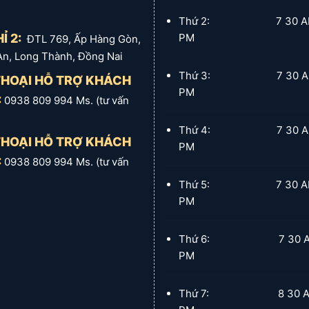
Lợi
ích
Chi phí lắp đặt thấp, thời gian
Thứ 2: 7 30 AM :
kinh
lắp đặt nhanh (1 ngày)
tế
Ỉ 2:
PM
ĐTL 769, Ấp Hàng Gòn,
Phạm
Long Thành và các xã lân
An, Long Thành, Đồng Nai
vi
cận: An Phước, Long Phước,
phục
Phước Thái, Bình An, Đại
Thứ 3: 7 30 AM :
THOẠI HỖ TRỢ KHÁCH
vụ
Phước, Nhơn Trạch, Phước An
PM
:
0938 809 994 Ms. (tư vấn
Liên
hệ tư
0933 393 773 (Minh Thùy)
vấn
Thứ 4: 7 30 AM :
THOẠI HỖ TRỢ KHÁCH
PM
:
0938 809 994 Ms. (tư vấn
Thứ 5: 7 30 AM :
PM
Thứ 6: 7 30 AM :
PM
Thứ 7: 8 30 AM :