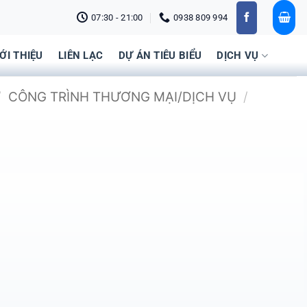
07:30 - 21:00
0938 809 994
IỚI THIỆU
LIÊN LẠC
DỰ ÁN TIÊU BIỂU
DỊCH VỤ
/
CÔNG TRÌNH THƯƠNG MẠI/DỊCH VỤ
/