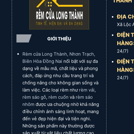
THÀNH
Chất liệu:
Gấm một màu cao
cấp, sợi nhỏ, mịn.
Cấu trúc:
3
Rèm
ĐỊA CH
lớp (lớp giữa cách nhiệt &
Vải
chống UV).
Ưu điểm:
Bền, ít
Gấm
Xã Lộc 
bay màu, ít bám bụi, hiện đại,
(Lớp
sang trọng.
Kiểu may:
Ly ống
Chính)
ĐIỆN 
(rèm nữ hoàng/rèm sò cổ
GIỚI THIỆU
điển)
.
HÀNG
Rèm
24/7)
Voan
Đặc điểm:
Mỏng, nhẹ, nhìn
Rèm cửa Long Thành, Nhơn Trạch,
Trắng
xuyên thấu, lãng mạn, tinh
(Lớp
khôi.
Kiểu may:
Xếp ly.
ĐIỆN 
Biên Hòa Đồng Nai
nổi bật với sự đa
Phụ)
dạng về mẫu mã, chất liệu và phong
HÀNG
Rèm
Phần rèm trang trí phía trên,
cách, đáp ứng nhu cầu trang trí và
24/7)
Yếm
tạo điểm nhấn cổ điển, lộng
chống nắng cho không gian sống và
Sò
lẫy cho showroom.
làm việc. Các loại rèm như
rèm vải
,
Thanh
Nhôm sơn tĩnh điện màu
treo
rèm sáo gỗ
,
rèm cuốn
và
rèm sáo
trắng (bảo hành trọn đời).
rèm
nhôm
được ưa chuộng nhờ khả năng
Bát treo rèm lên
thạch cao
,
điều chỉnh ánh sáng linh hoạt, mang
dùng vít chuyên dụng (tạo
Kiểu
hiệu ứng âm trần). Lớp vải
đến vẻ đẹp hiện đại và tiện nghi.
bắt
chính và lớp voan đều bắt
Những sản phẩm này thường được
giống nhau.
sản xuất từ vật liệu chất lượng cao,