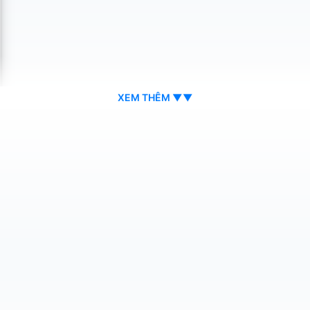
XEM THÊM ▼▼
mà vẫn đảm bảo thông thoáng, đây là giải pháp:
ịnh):
Đây là sản phẩm chuyên dụng, hiệu quả nhất trong 
tối đa.