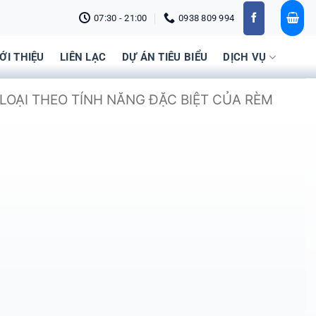
07:30 - 21:00
0938 809 994
IỚI THIỆU
LIÊN LẠC
DỰ ÁN TIÊU BIỂU
DỊCH VỤ
LOẠI THEO TÍNH NĂNG ĐẶC BIỆT CỦA RÈM