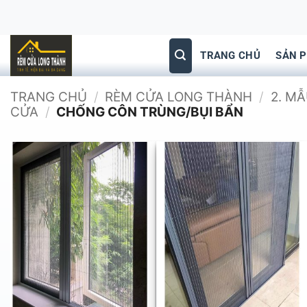
Bỏ
qua
nội
TRANG CHỦ
SẢN 
dung
TRANG CHỦ
/
RÈM CỬA LONG THÀNH
/
2. M
CỬA
/
CHỐNG CÔN TRÙNG/BỤI BẨN