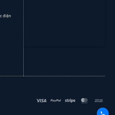
ạc điện
Visa
PayPal
Stripe
MasterCard
Cash
On
Deliv