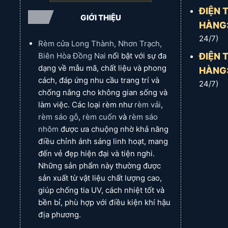
ĐIỆN 
GIỚI THIỆU
HÀNG
24/7)
Rèm cửa Long Thành, Nhơn Trạch,
ĐIỆN 
Biên Hòa Đồng Nai
nổi bật với sự đa
dạng về mẫu mã, chất liệu và phong
HÀNG
cách, đáp ứng nhu cầu trang trí và
24/7)
chống nắng cho không gian sống và
làm việc. Các loại rèm như
rèm vải
,
rèm sáo gỗ
,
rèm cuốn
và
rèm sáo
nhôm
được ưa chuộng nhờ khả năng
điều chỉnh ánh sáng linh hoạt, mang
đến vẻ đẹp hiện đại và tiện nghi.
Những sản phẩm này thường được
sản xuất từ vật liệu chất lượng cao,
giúp chống tia UV, cách nhiệt tốt và
bền bỉ, phù hợp với điều kiện khí hậu
địa phương.