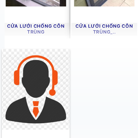
CỬA LƯỚI CHỐNG CÔN
CỬA LƯỚI CHỐNG CÔN
TRÙNG
TRÙNG_..
1 SẢN PHẨM
1 SẢN PHẨM
Chống Côn Trùng / Bụi Bẩn
Nếu ưu tiên hàng đầu là ngăn chặn muỗi và côn trùng 
Cửa Lưới Chống Côn Trùng (Dạng Cuốn, Xếp, Lùa, Cố Đ
đồng thời vẫn cho phép gió lùa và không khí lưu thông 