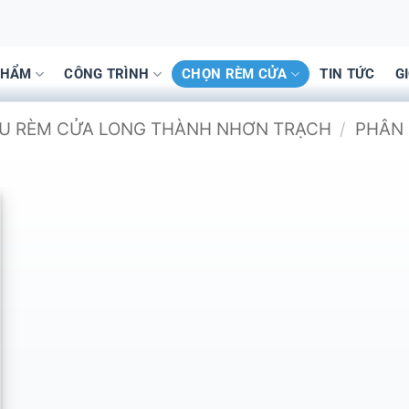
PHẨM
CÔNG TRÌNH
CHỌN RÈM CỬA
TIN TỨC
G
ẪU RÈM CỬA LONG THÀNH NHƠN TRẠCH
/
PHÂN 