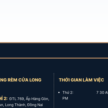
NG RÈM CỬA LONG
THỚI GIAN LÀM VIỆC
Thứ 2: 7 30 AM :
Ỉ 2:
PM
ĐTL 769, Ấp Hàng Gòn,
An, Long Thành, Đồng Nai