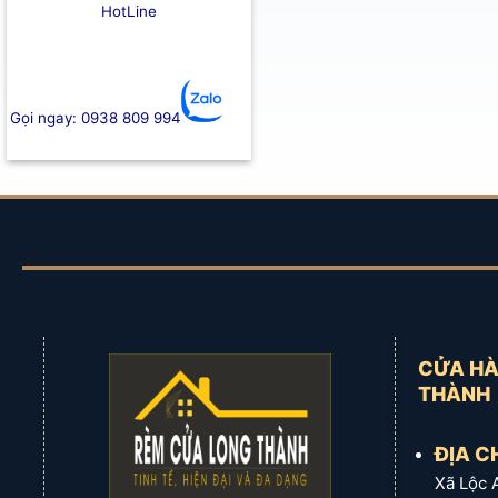
HotLine
Gọi ngay: 0938 809 994
CỬA HÀ
THÀNH
ĐỊA CH
Xã Lộc 