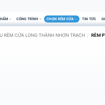
PHẨM
CÔNG TRÌNH
CHỌN RÈM CỬA
TIN TỨC
G
ẪU RÈM CỬA LONG THÀNH NHƠN TRẠCH
/
RÈM P