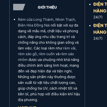
ĐIỆN 
GIỚI THIỆU
HÀNG
Đặc điểm:
Linh hoạt, nhẹ nhàng, dễ dàng đi lại qu
24/7)
Rèm cửa Long Thành, Nhơn Trạch,
Phù hợp với:
Các khu vực có lưu lượng người qua
ĐIỆN 
Biên Hòa Đồng Nai
nổi bật với sự đa
dạng về mẫu mã, chất liệu và phong
Rèm PVC trung bình (khoảng 2.0mm - 3.0mm):
HÀNG
cách, đáp ứng nhu cầu trang trí và
24/7)
chống nắng cho không gian sống và
Đặc điểm:
Độ bền cao hơn, khả năng ngăn nhiệt 
làm việc. Các loại rèm như
rèm vải
,
Phù hợp với:
Cửa ra vào kho lạnh nhỏ, ngăn khu v
rèm sáo gỗ
,
rèm cuốn
và
rèm sáo
nhôm
được ưa chuộng nhờ khả năng
Rèm PVC dày (khoảng 3.0mm - 5.0mm trở lên):
điều chỉnh ánh sáng linh hoạt, mang
đến vẻ đẹp hiện đại và tiện nghi.
Đặc điểm:
Rất bền, chịu lực tốt, khả năng cách n
Những sản phẩm này thường được
sản xuất từ vật liệu chất lượng cao,
Phù hợp với:
Cửa kho lạnh lớn, khu vực sản xuất
giúp chống tia UV, cách nhiệt tốt và
bền bỉ, phù hợp với điều kiện khí hậu
địa phương.