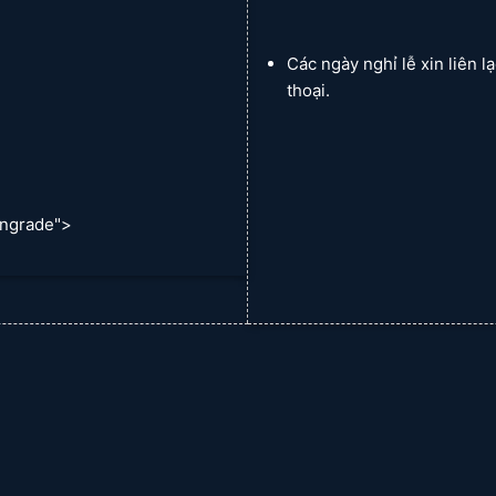
Các ngày nghỉ lễ xin liên l
thoại.
sử dụng và phù hợp với đặc điểm của từng vị trí:
ồng lên nhau một phần để tạo thành bức màn liên tục như
ngrade">
 dàng thay thế từng dải khi hư hỏng, hiệu quả ngăn cách t
ửa siêu thị, khu vực bếp công nghiệp.
, hoạt động như một cánh cửa swing thông thường.
 và chắc chắn.
 ràng hơn nhưng vẫn cần sự linh hoạt.