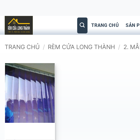
Bỏ
qua
nội
TRANG CHỦ
SẢN 
dung
TRANG CHỦ
/
RÈM CỬA LONG THÀNH
/
2. M