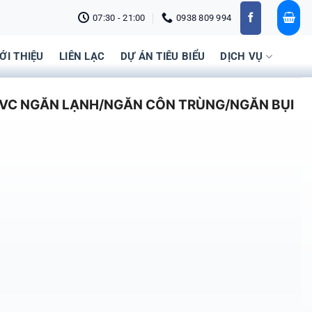
07:30 - 21:00
0938 809 994
IỚI THIỆU
LIÊN LẠC
DỰ ÁN TIÊU BIỂU
DỊCH VỤ
VC NGĂN LẠNH/NGĂN CÔN TRÙNG/NGĂN BỤI