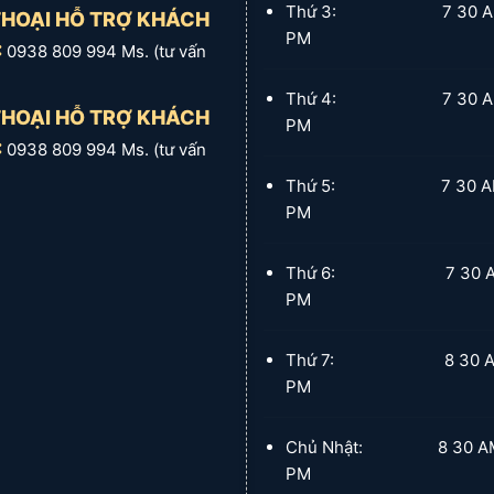
Thứ 3: 7 30 AM :
THOẠI HỖ TRỢ KHÁCH
PM
:
a lại.
0938 809 994 Ms. (tư vấn
 lại thường xuyên, ngăn bụi nhẹ, phân chia không gian t
Thứ 4: 7 30 AM :
THOẠI HỖ TRỢ KHÁCH
PM
:
0938 809 994 Ms. (tư vấn
Thứ 5: 7 30 AM :
và cách âm tốt hơn.
PM
ực sản xuất và văn phòng, hoặc các vị trí cần ngăn côn 
Thứ 6: 7 30 AM :
PM
hiệt và cách âm vượt trội.
Thứ 7: 8 30 AM :
PM
 có tiếng ồn cao, ngăn chia các phân xưởng, hoặc những 
Chủ Nhật: 8 30 AM :
PM