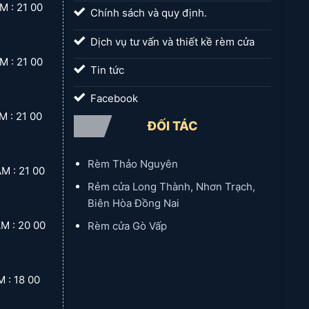
 21 00
Chính sách và quy định.
Dịch vụ tư vấn và thiết kề rèm cửa
ạm thời, hoặc làm rèm cửa cho các kho nhỏ.
 21 00
Tin tức
Facebook
 21 00
ĐỐI TÁC
trùng, bụi bẩn hiệu quả hơn.
Rèm Thảo Nguyên
 21 00
Rẻm cửa Long Thành, Nhơn Trạch,
Biên Hòa Đồng Nai
 20 00
Rèm cửa Gò Vấp
nơi yêu cầu kiểm soát nhiệt độ nghiêm ngặt.
 18 00