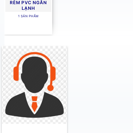
RÈM PVC NGĂN
LẠNH
1 SẢN PHẨM
Rèm PVC Ngăn Lạnh/Ngăn Côn Tr
Rèm PVC đa năng của Rèm Cửa Long Thành
Rèm PVC
là một giải pháp linh hoạt và hiệu quả, được 
Thành
, chúng tôi cung cấp đa dạng các loại rèm PVC vớ
chọn lý tưởng cho cả không gian dân dụng lẫn công ngh
Rèm PVC thường được làm từ các dải nhựa PVC trong s
PVC ứng dụng rộng rãi, từ cửa ra vào siêu thị, nhà kh