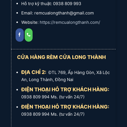
Hỗ trợ kỹ thuật: 0938 809 993
Thương hiệu:
Thường là các thương hiệu rèm nhập khẩu từ
Châu Âu, Mỹ, hoặc các thương hiệu cao cấp trong nước với
Email: remcualongthanh@gmail.com
quy trình sản xuất nghiêm ngặt.
Website:
https://remcualongthanh.com/
Giá:
Cao nhất, tương xứng với chất lượng và giá trị mang lại.
Phù hợp với:
Biệt thự, căn hộ penthouse, khách sạn 5 sao,
resort cao cấp, văn phòng giám đốc, showroom sang trọng,
những không gian đòi hỏi sự tinh tế và đẳng cấp vượt trội.
CỬA HÀNG RÈM CỬA LONG THÀNH
Ví dụ sản phẩm:
Rèm vải nhập khẩu Châu Âu với lớp lót cản
sáng 100%, rèm gỗ Basswood tự động, rèm tổ ong cách nhiệt
cao cấp.
ĐỊA CHỈ 2:
ĐTL 769, Ấp Hàng Gòn, Xã Lộc
An, Long Thành, Đồng Nai
ĐIỆN THOẠI HỖ TRỢ KHÁCH HÀNG:
0938 809 994 Ms. (tư vấn 24/7)
ĐIỆN THOẠI HỖ TRỢ KHÁCH HÀNG:
0938 809 994 Ms. (tư vấn 24/7)