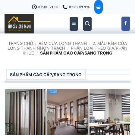
Bỏ
07:30 - 21:00
0938 809 994
qua
nội
dung
TRANG CHỦ
/
RÈM CỬA LONG THÀNH
/
2. MẪU RÈM CỬA
LONG THÀNH NHƠN TRẠCH
/
PHÂN LOẠI THEO GIÁ/PHÂN
KHÚC
/
SẢN PHẨM CAO CẤP/SANG TRỌNG
SẢN PHẨM CAO CẤP/SANG TRỌNG