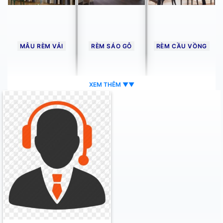
MẪU RÈM VẢI
RÈM SÁO GỖ
RÈM CẦU VỒNG
XEM THÊM ▼▼
RÈM ROMAN
RÈM TỔ ONG