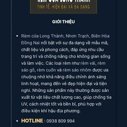
Kim loại/Hợp kim:
Nhôm cao cấp, inox mạ titan,
hoặc hợp kim được xử lý bề mặt đặc biệt, bền màu,
chống oxy hóa.
GIỚI THIỆU
Thiết kế & Công nghệ:
Rèm cửa Long Thành, Nhơn Trạch, Biên Hòa
Đồng Nai
nổi bật với sự đa dạng về mẫu mã,
Thiết kế độc quyền, tinh xảo:
Hoa văn, họa tiết
chất liệu và phong cách, đáp ứng nhu cầu
được thiết kế riêng hoặc lấy cảm hứng từ các bộ
trang trí và chống nắng cho không gian sống
sưu tập nổi tiếng.
và làm việc. Các loại rèm như
rèm vải
,
rèm
Độ hoàn thiện cao:
Từng đường may, mối nối, chi
sáo gỗ
,
rèm cuốn
và
rèm sáo nhôm
được ưa
tiết phụ kiện đều được làm tỉ mỉ, sắc nét.
chuộng nhờ khả năng điều chỉnh ánh sáng
Hệ thống điều khiển hiện đại:
Tích hợp động cơ
linh hoạt, mang đến vẻ đẹp hiện đại và tiện
thông minh (rèm tự động, rèm điều khiển từ xa, rèm
nghi. Những sản phẩm này thường được sản
tích hợp nhà thông minh - Smart Home), hoạt động
xuất từ vật liệu chất lượng cao, giúp chống tia
êm ái, bền bỉ.
UV, cách nhiệt tốt và bền bỉ, phù hợp với
Tính năng vượt trội:
Cách âm, cách nhiệt hoàn
điều kiện khí hậu địa phương.
hảo, chống cháy lan, kháng khuẩn, chống bám bụi
bẩn.
HOTLINE
: 0938 809 994