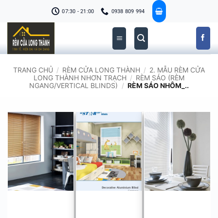
Bỏ
07:30 - 21:00
0938 809 994
qua
nội
dung
TRANG CHỦ
/
RÈM CỬA LONG THÀNH
/
2. MẪU RÈM CỬA
LONG THÀNH NHƠN TRẠCH
/
RÈM SÁO (RÈM
NGANG/VERTICAL BLINDS)
/
RÈM SÁO NHÔM_..