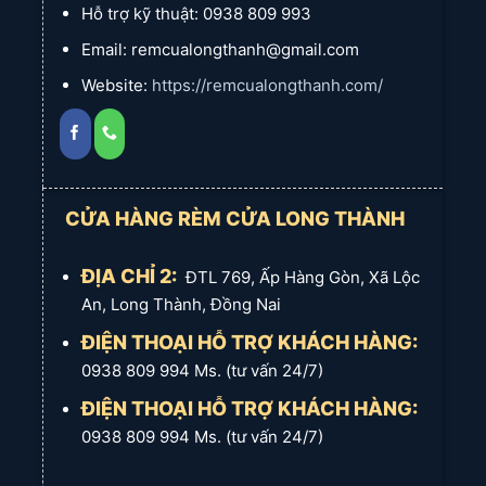
Thành
phân loại rèm sáo nhôm theo các tiêu chí quan trọng
Hỗ trợ kỹ thuật: 0938 809 993
sau:
Email: remcualongthanh@gmail.com
Website:
https://remcualongthanh.com/
1. Theo Bản Lá Rèm Sáo Nhôm
Kích thước bản lá nhôm ảnh hưởng đến thẩm mỹ, khả năng
CỬA HÀNG RÈM CỬA LONG THÀNH
điều chỉnh ánh sáng và tầm nhìn:
Bản lá 2.5cm (Phổ biến nhất):
ĐỊA CHỈ 2:
ĐTL 769, Ấp Hàng Gòn, Xã Lộc
An, Long Thành, Đồng Nai
Đặc điểm:
Lá rèm mảnh, tạo cảm giác tinh tế, gọn gàng
và hiện đại. Đây là kích thước phổ biến nhất, dễ dàng hài
ĐIỆN THOẠI HỖ TRỢ KHÁCH HÀNG:
hòa với nhiều không gian.
0938 809 994 Ms. (tư vấn 24/7)
Ưu điểm:
Điều chỉnh ánh sáng linh hoạt, phù hợp với cửa
ĐIỆN THOẠI HỖ TRỢ KHÁCH HÀNG:
sổ nhỏ và vừa.
0938 809 994 Ms. (tư vấn 24/7)
Phù hợp với:
Văn phòng, phòng làm việc, căn hộ chung
cư, phòng khách.