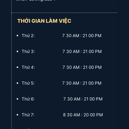
2. Theo Màu Sắc Rèm Sáo Nhôm
THỚI GIAN LÀM VIỆC
Màu sắc của lá nhôm đóng vai trò quan trọng trong việc tạo
Thứ 2: 7 30 AM : 21 00 PM
nên phong cách và không khí cho căn phòng.
Rèm Cửa Long
Thành
cung cấp đa dạng các lựa chọn màu sắc:
Thứ 3: 7 30 AM : 21 00 PM
Màu sắc cơ bản:
Thứ 4: 7 30 AM : 21 00 PM
Trắng, Kem, Ghi, Đen:
Những tông màu trung tính, dễ
dàng kết hợp với mọi phong cách nội thất, mang lại vẻ
thanh lịch và hiện đại.
Thứ 5: 7 30 AM : 21 00 PM
Màu sắc nổi bật:
Xanh, đỏ, vàng... để tạo điểm nhấn
hoặc phù hợp với phong cách trang trí cá tính, trẻ trung.
Thứ 6: 7 30 AM : 21 00 PM
Màu sắc đặc biệt:
Thứ 7: 8 30 AM : 20 00 PM
Màu vân gỗ:
Mô phỏng vân gỗ tự nhiên, mang lại cảm
giác ấm cúng, gần gũi nhưng vẫn giữ được ưu điểm của