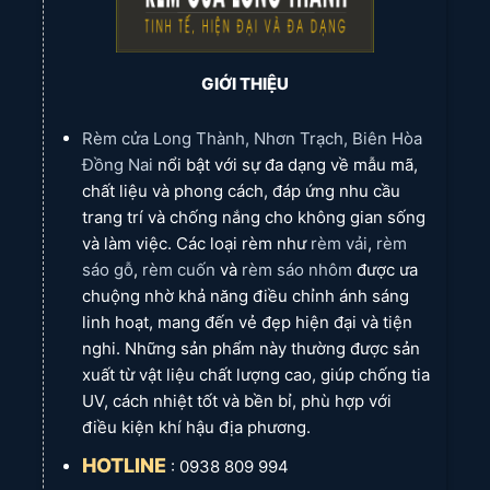
GIỚI THIỆU
Rèm cửa Long Thành, Nhơn Trạch, Biên Hòa
Đồng Nai
nổi bật với sự đa dạng về mẫu mã,
chất liệu và phong cách, đáp ứng nhu cầu
trang trí và chống nắng cho không gian sống
và làm việc. Các loại rèm như
rèm vải
,
rèm
sáo gỗ
,
rèm cuốn
và
rèm sáo nhôm
được ưa
chuộng nhờ khả năng điều chỉnh ánh sáng
linh hoạt, mang đến vẻ đẹp hiện đại và tiện
Rèm Sáo Nhôm
nghi. Những sản phẩm này thường được sản
xuất từ vật liệu chất lượng cao, giúp chống tia
Phân Loại Rèm Sáo Nhôm Từ Rèm Cửa Long Thành
UV, cách nhiệt tốt và bền bỉ, phù hợp với
điều kiện khí hậu địa phương.
HOTLINE
: 0938 809 994
Để giúp bạn lựa chọn sản phẩm phù hợp nhất,
Rèm Cửa Long