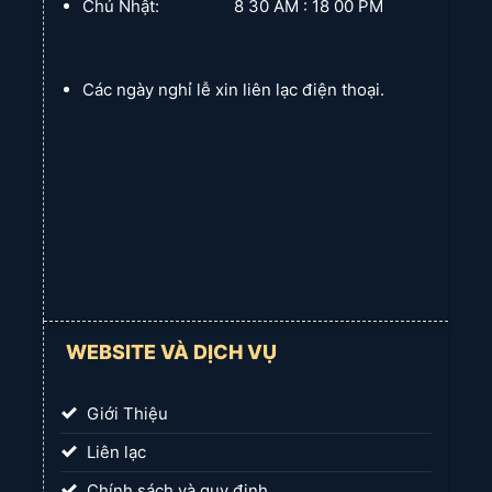
Chủ Nhật: 8 30 AM : 18 00 PM
nhôm (chống nước, mối mọt).
Màu ánh kim (Metallic):
Bạc, vàng đồng, tạo vẻ sang
trọng, hiện đại và độc đáo.
Các ngày nghỉ lễ xin liên lạc điện thoại.
Màu sắc đa dạng:
Rèm Cửa Long Thành
luôn cập nhật
bảng màu phong phú để bạn có thể tìm thấy tông màu
ưng ý nhất, hài hòa với nội thất và sở thích cá nhân.
3. Rèm Sáo Nhôm In Tranh
Đây là một tùy chọn độc đáo, biến bộ rèm sáo nhôm của bạn
WEBSITE VÀ DỊCH VỤ
thành một tác phẩm nghệ thuật:
Đặc điểm:
Các hình ảnh, họa tiết, phong cảnh, hoặc logo
Giới Thiệu
thương hiệu được in trực tiếp lên bề mặt lá nhôm bằng công
nghệ in UV hiện đại, đảm bảo độ sắc nét và bền màu.
Liên lạc
Ưu điểm:
Chính sách và quy định.