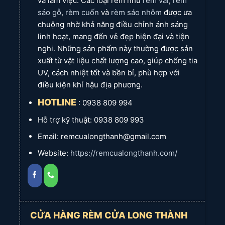
và làm việc. Các loại rèm như
rèm vải
,
rèm
Bắt bát treo rèm và dùng vít
sáo gỗ
,
rèm cuốn
và
rèm sáo nhôm
được ưa
Kiểu
chuyên dụng (chắc chắn, đồng
bắt
chuộng nhờ khả năng điều chỉnh ánh sáng
bộ cho 2 lớp vải & voan).
linh hoạt, mang đến vẻ đẹp hiện đại và tiện
Công
Tạo không gian sang trọng, quý
năng
phái, cổ điển
cho biệt thự. Cách
nghi. Những sản phẩm này thường được sản
nổi
nhiệt, chống UV, điều chỉnh ánh
bật
sáng, đảm bảo riêng tư.
xuất từ vật liệu chất lượng cao, giúp chống tia
Nhân
Được đào tạo đúng kỹ thuật,
UV, cách nhiệt tốt và bền bỉ, phù hợp với
viên
nhiều năm kinh nghiệm (chuyên
thi
điều kiện khí hậu địa phương.
thi công rèm cổ điển & biệt thự).
công
Bảo
Phụ kiện: Trọn đời; Vải: 1-2 năm
HOTLINE
: 0938 809 994
hành
(tùy mẫu vải).
Đại Phước, Nhơn Trạch (Phú
Hỗ trợ kỹ thuật: 0938 809 993
Phạm
Đông, Long Tân, Vĩnh Thanh,
vi
Phước An), và các xã thuộc Long
phục
Email: remcualongthanh@gmail.com
Thành (Lộc An, Bình An, An
vụ lân
Phước, Long Phước, Phước Thái,
cận
Tam An, Long An).
Website:
https://remcualongthanh.com/
Liên
hệ tư
vấn &
0933 393 773 (Minh Thùy)
lắp
đặt
CỬA HÀNG RÈM CỬA LONG THÀNH