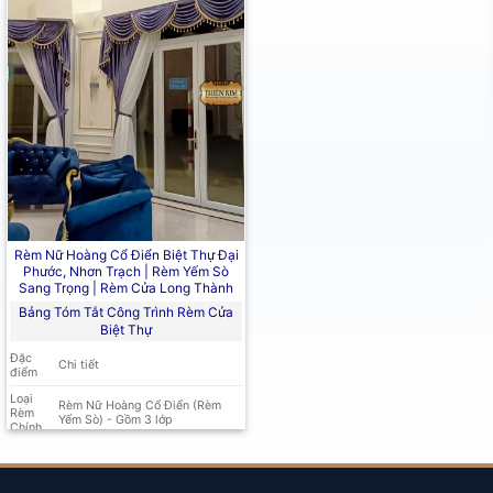
Rèm Nữ Hoàng Cổ Điển Biệt Thự Đại
Phước, Nhơn Trạch | Rèm Yếm Sò
Sang Trọng | Rèm Cửa Long Thành
Bảng Tóm Tắt Công Trình Rèm Cửa
Biệt Thự
Đặc
Chi tiết
điểm
Loại
Rèm Nữ Hoàng Cổ Điển (Rèm
Rèm
Yếm Sò)
- Gồm 3 lớp
Chính
1.
Vải chính:
Rèm vải gấm 1 màu
Cấu
hoa văn nổi cao cấp 2.
Voan:
tạo 3
Rèm voan trắng có họa tiết 3.