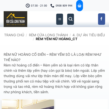
Bỏ
07:30 - 21:00
0938 809 994
qua
nội
dung
TRANG CHỦ
/
RÈM CỬA LONG THÀNH
/
4. DỰ ÁN TIÊU BIỂU
/
RÈM YẾM NỮ HOÀNG_CT
RÈM NỮ HOÀNG CỔ ĐIỂN – RÈM YẾM SÒ LÀ LOẠI RÈM NHƯ
THẾ NÀO?
Rèm nữ hoàng cổ điển – Rèm yếm sò là loại rèm có lớp thân
chính và thêm lớp yếm (hay còn gọi là bèo) bên ngoài. Lớp yếm
thường dùng vải như lớp thân màn để may. Lớp viền bèo yếm
thường phối ren có màu tiệp với vải chính. Với vẻ ngoài sang
trọng và tao nhã, rèm nữ hoàng thích hợp với không gian rộng
như phòng khách, tiền sảnh.