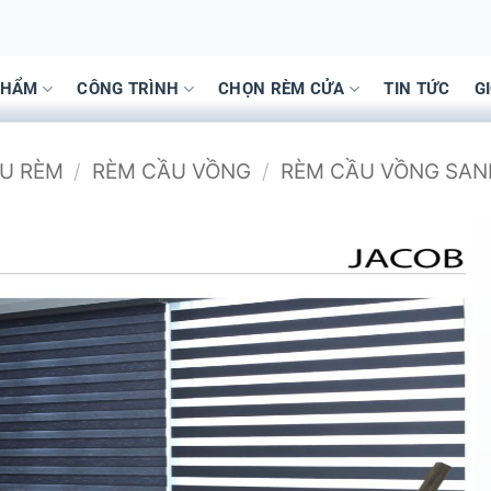
PHẨM
CÔNG TRÌNH
CHỌN RÈM CỬA
TIN TỨC
G
ẪU RÈM
/
RÈM CẦU VỒNG
/
RÈM CẦU VỒNG SAN