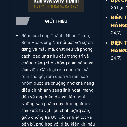
ĐỊA CH
Kéo rèm bằng tay hoặc mô
Kéo rèm bằng tay hoặc mô
chế
chế
tơ và rèm được cuộn tròn lên
tơ và rèm được cuộn tròn lên
Xã Lộc 
hoạt
hoạt
hộc.
hộc.
động:
động:
ĐIỆN 
8. Xuất
8. Xuất
GIỚI THIỆU
KOREA
KOREA
xứ:
xứ:
HÀNG
9. Bảo
9. Bảo
24/7)
Rèm cửa Long Thành, Nhơn Trạch,
hành
hành
12 - 24 Tháng
12 - 24 Tháng
và bảo
và bảo
ĐIỆN 
Biên Hòa Đồng Nai
nổi bật với sự đa
trì:
trì:
dạng về mẫu mã, chất liệu và phong
HÀNG
10. Giá
10. Giá
Giá tính trên 1m hoàn thiện
Giá tính trên 1m hoàn thiện
cách, đáp ứng nhu cầu trang trí và
cả:
cả:
24/7)
chống nắng cho không gian sống và
11. Liên
11. Liên
ZALO
ZALO
lạc:
lạc:
làm việc. Các loại rèm như
rèm vải
,
rèm sáo gỗ
,
rèm cuốn
và
rèm sáo
nhôm
được ưa chuộng nhờ khả năng
điều chỉnh ánh sáng linh hoạt, mang
đến vẻ đẹp hiện đại và tiện nghi.
Những sản phẩm này thường được
sản xuất từ vật liệu chất lượng cao,
giúp chống tia UV, cách nhiệt tốt và
bền bỉ, phù hợp với điều kiện khí hậu