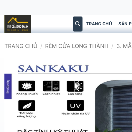
Bỏ
qua
nội
TRANG CHỦ
SẢN 
dung
TRANG CHỦ
/
RÈM CỬA LONG THÀNH
/
3. M