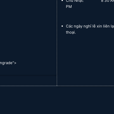
Chủ Nhật: 8 30 AM :
PM
Các ngày nghỉ lễ xin liên l
thoại.
ngrade">