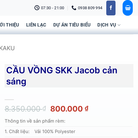
07:30 - 21:00
0938 809 994
IỚI THIỆU
LIÊN LẠC
DỰ ÁN TIÊU BIỂU
DỊCH VỤ
KAKU
CẦU VỒNG SKK Jacob cản
sáng
Giá
Giá
8.350.000
800.000
₫
₫
gốc
hiện
Thông tin về sản phẩm rèm:
là:
tại
8.350.000 ₫.
là:
1. Chất liệu:
Vải 100% Polyester