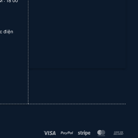
 18 00
ạc điện
Visa
PayPal
Stripe
MasterCard
Cash