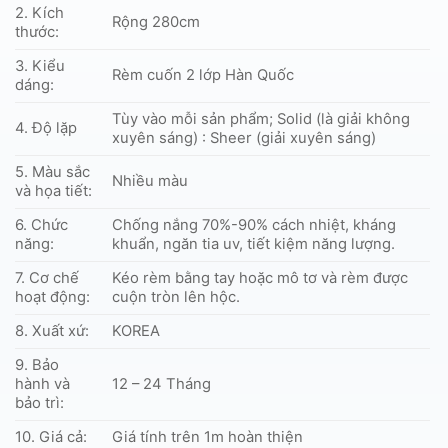
800.000 ₫.
2. Kích
Rộng 280cm
thước:
3. Kiểu
Rèm cuốn 2 lớp Hàn Quốc
dáng:
Tùy vào mỗi sản phẩm; Solid (là giải không
4. Độ lặp
xuyên sáng) : Sheer (giải xuyên sáng)
5. Màu sắc
Nhiều màu
và họa tiết:
6. Chức
Chống nắng 70%-90% cách nhiệt, kháng
năng:
khuẩn, ngăn tia uv, tiết kiệm năng lượng.
7. Cơ chế
Kéo rèm bằng tay hoặc mô tơ và rèm được
hoạt động:
cuộn tròn lên hộc.
8. Xuất xứ:
KOREA
9. Bảo
hành và
12 – 24 Tháng
bảo trì:
10. Giá cả:
Giá tính trên 1m hoàn thiện