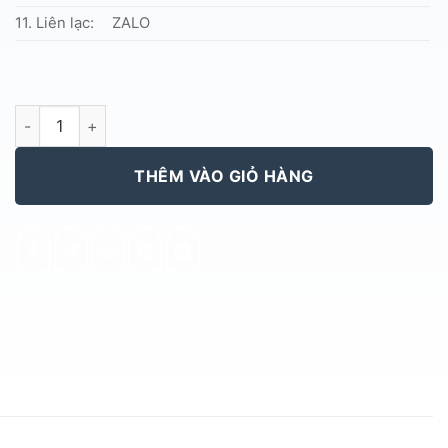
11. Liên lạc:
ZALO
CẦU VỒNG SKK Jacob cản sáng số lượng
THÊM VÀO GIỎ HÀNG