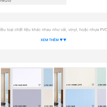
ene(20)
ều loại chất liệu khác nhau như vải, vinyl, hoặc nhựa PV
XEM THÊM ▼▼
ặc nhựa PVC, rèm lá dọc dễ dàng vệ sinh và lau chùi bằng
ừ một loạt các màu sắc và hoa văn để phù hợp với trang t
 thanh ray, việc mở và đóng rèm lá dọc trở nên đơn giản v
 lá dọc thường có giá thành phải chăng, phù hợp với nhi
ệu và màu sắc, cùng với tính tiện lợi trong sử dụng, rèm l
ene(20)