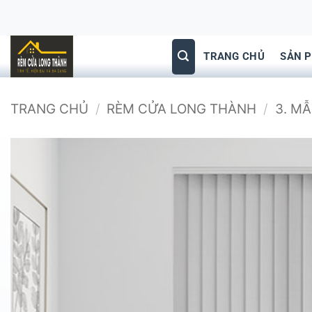
Bỏ
qua
nội
TRANG CHỦ
SẢN 
dung
TRANG CHỦ
/
RÈM CỬA LONG THÀNH
/
3. M