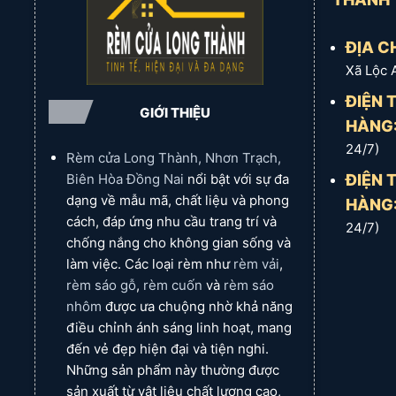
6. Cơ
Kéo rèm bằng tay hoặc
6. Cơ
Kéo rèm bằng tay hoặc
chế
mô tơ và kéo gọn về 1 bên
chế
mô tơ và kéo gọn về 1 bên
hoạt
hoặc 2 bên trái phải của
hoạt
hoặc 2 bên trái phải của
ĐỊA CH
động:
rèm
động:
rèm
Xã Lộc 
7. Xuất
KOREA|TAIWAN
7. Xuất
xứ:
KOREA|TAIWAN
xứ:
ĐIỆN 
8. Bảo
GIỚI THIỆU
8. Bảo
HÀNG
hành
12 - 24 Tháng
hành
và bảo
12 - 24 Tháng
và bảo
24/7)
trì:
Rèm cửa Long Thành, Nhơn Trạch,
trì:
9. Giá
Giá tính trên 1m hoàn
ĐIỆN 
Biên Hòa Đồng Nai
nổi bật với sự đa
9. Giá
Giá tính trên 1m hoàn
cả:
thiện
cả:
thiện
dạng về mẫu mã, chất liệu và phong
HÀNG
10.
cách, đáp ứng nhu cầu trang trí và
10.
24/7)
Liên
ZALO
Liên
ZALO
lạc:
chống nắng cho không gian sống và
lạc:
làm việc. Các loại rèm như
rèm vải
,
rèm sáo gỗ
,
rèm cuốn
và
rèm sáo
nhôm
được ưa chuộng nhờ khả năng
điều chỉnh ánh sáng linh hoạt, mang
đến vẻ đẹp hiện đại và tiện nghi.
Những sản phẩm này thường được
sản xuất từ vật liệu chất lượng cao,