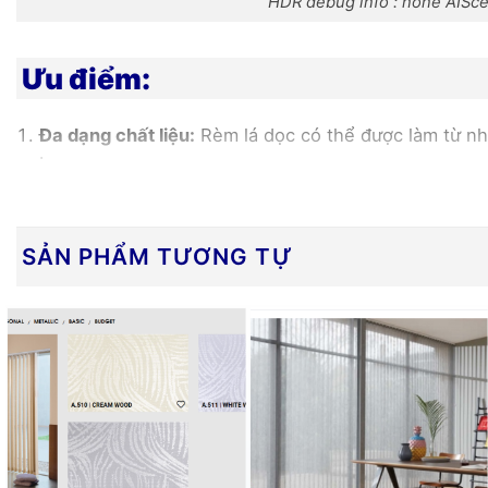
HDR debug info : none AISc
Ưu điểm:
Đa dạng chất liệu:
Rèm lá dọc có thể được làm từ nhi
bạn.
Dễ dàng vệ sinh:
Với các loại chất liệu như vinyl ho
Đa dạng màu sắc và hoa văn:
Bạn có thể lựa chọn t
SẢN PHẨM TƯƠNG TỰ
Tiện lợi sử dụng:
Với cơ chế điều khiển dây treo hoặc
Giá cả phải chăng:
So với một số loại rèm khác, rèm
Với những ưu điểm về tính linh hoạt, đa dạng về chất li
cánh cửa trong nhiều không gian sống và làm việc.
HDR debug info : none AISc