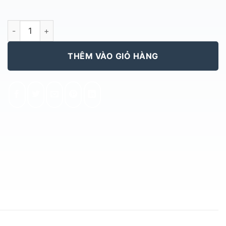
LÁ DỌC SB số lượng
THÊM VÀO GIỎ HÀNG