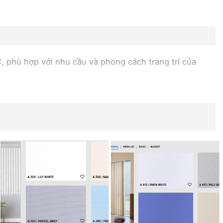
C, phù hợp với nhu cầu và phong cách trang trí của
 khăn ướt.
rí của phòng.
à tiện lợi.
ều ngân sách khác nhau.
á dọc là lựa chọn phổ biến cho việc trang trí cửa sổ và