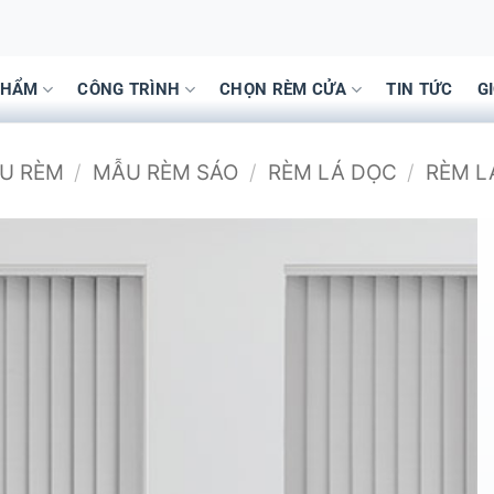
PHẨM
CÔNG TRÌNH
CHỌN RÈM CỬA
TIN TỨC
G
ẪU RÈM
/
MẪU RÈM SÁO
/
RÈM LÁ DỌC
/
RÈM L