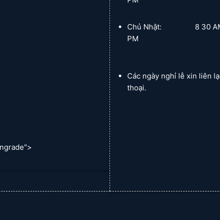
Chủ Nhật: 8 30 AM :
PM
Các ngày nghỉ lễ xin liên l
thoại.
ngrade">