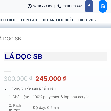
07:30 - 21:00
0938 809 994
IỚI THIỆU
LIÊN LẠC
DỰ ÁN TIÊU BIỂU
DỊCH VỤ
Á DỌC SB
LÁ DỌC SB
Giá
Giá
300.000
245.000
₫
₫
gốc
hiện
Thông tin về sản phẩm rèm:
là:
tại
300.000 ₫.
là:
1. Chất liệu:
100% polyester & lớp phủ acrylic
245.000 ₫.
2. Kích
Độ dày: 0.5mm
thước: