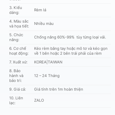
3. Kiểu
Rèm lá
dáng:
4. Màu sắc
Nhiều màu
và họa tiết:
5. Chức
Chống nắng 60%-99% tùy từng loại vải.
năng:
6. Cơ chế
Kéo rèm bằng tay hoặc mô tơ và kéo gọn
hoạt động:
về 1 bên hoặc 2 bên trái phải của rèm
7. Xuất xứ:
KOREA|TAIWAN
8. Bảo
hành và
12 – 24 Tháng
bảo trì:
9. Giá cả:
Giá tính trên 1m hoàn thiện
10. Liên
ZALO
lạc: