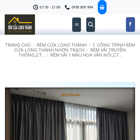
Bỏ
07:30 - 21:00
0938 809 994
qua
nội
dung
TRANG CHỦ
/
RÈM CỬA LONG THÀNH
/
1. CÔNG TRÌNH RÈM
CỬA LONG THÀNH NHƠN TRẠCH
/
RÈM VẢI TRUYỀN
THỐNG_CT..
/
RÈM VẢI 1 MÀU HOA VĂN NỔI_CT..