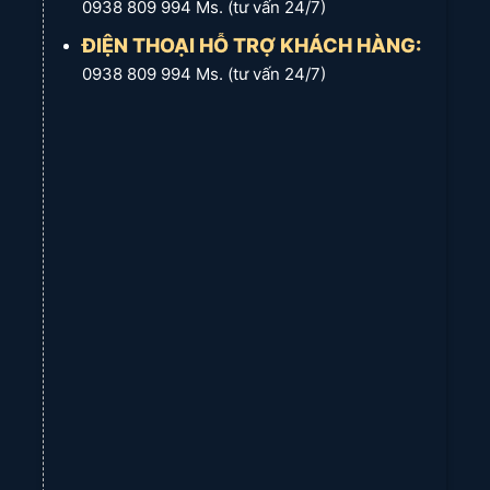
0938 809 994 Ms. (tư vấn 24/7)
Thanh nhôm sơn tĩnh điện màu trắng
được sử
ĐIỆN THOẠI HỖ TRỢ KHÁCH HÀNG:
dụng, đảm bảo độ bền và tính thẩm mỹ, đồng thời
được
bảo hành trọn đời
.
0938 809 994 Ms. (tư vấn 24/7)
Kiểu bắt bát chuyên dụng:
Chúng tôi sử dụng
vít
chuyên dụng cho thạch cao
để bắt bát treo rèm
trực tiếp lên trần thạch cao. Điều này đảm bảo rèm
được cố định chắc chắn, an toàn và hoàn toàn ẩn
trong hộc âm trần, tạo vẻ đẹp liền mạch và tinh tế
cho không gian nhà phố tại
Xã Long Thành
.
Cả lớp vải chính và lớp voan đều có quy cách bắt
bát giống nhau, đảm bảo sự đồng bộ và hài hòa.
1.3. Đội Ngũ Thi Công & Chính Sách Bảo Hành Ưu Việt
Nhân viên thi công:
Đội ngũ của
Rèm Cửa Long Thành
được đào tạo chuyên sâu theo đúng kỹ thuật, với nhiều năm