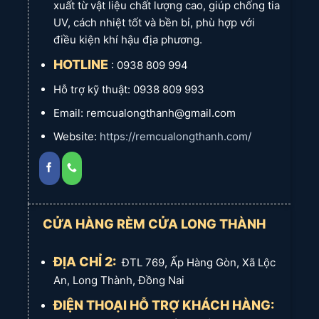
xuất từ vật liệu chất lượng cao, giúp chống tia
Cả lớp vải chính (gấm hoa văn nổi) và lớp voan
UV, cách nhiệt tốt và bền bỉ, phù hợp với
trắng đều được
may xếp ly hoàn toàn
.
điều kiện khí hậu địa phương.
Đặc biệt, do thiết kế
hộc âm trần nhỏ
, chúng tôi đã
HOTLINE
: 0938 809 994
áp dụng kỹ thuật may xếp ly 2 lớp chuyên biệt,
đảm bảo rèm có độ sóng đẹp, gọn gàng và không
Hỗ trợ kỹ thuật: 0938 809 993
bị cồng kềnh.
Email: remcualongthanh@gmail.com
Quy Cách May Chuẩn Quốc Tế:
Website:
https://remcualongthanh.com/
Rèm vải chính và vải voan đều được
may gấp biên
4 cm và lên lai 10 cm
bằng máy may điện tử công
nghệ hàng đầu. Điều này đảm bảo đường may
chuẩn xác, chắc chắn và đúng quy chuẩn may rèm
cửa cao cấp.
CỬA HÀNG RÈM CỬA LONG THÀNH
Chúng tôi sẵn sàng thay đổi quy cách may theo
yêu cầu riêng của quý khách, ví dụ như ép bông
ĐỊA CHỈ 2:
ĐTL 769, Ấp Hàng Gòn, Xã Lộc
chân rèm để tạo độ nặng và rủ đẹp hơn.
An, Long Thành, Đồng Nai
ĐIỆN THOẠI HỖ TRỢ KHÁCH HÀNG:
Thanh Treo Rèm & Kiểu Bắt Bát Đặc Biệt: