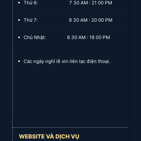
Thứ 6: 7 30 AM : 21 00 PM
Tính thẩm mỹ cao:
Thiết kế âm trần giúp che giấu toàn bộ
thanh ray và phụ kiện, tạo vẻ đẹp liền mạch, gọn gàng và
Thứ 7: 8 30 AM : 20 00 PM
sang trọng cho không gian. Kiểu may xếp ly mang lại độ rủ
mềm mại, uyển chuyển.
Chủ Nhật: 8 30 AM : 18 00 PM
Kiểm soát ánh sáng linh hoạt:
Rèm 2 lớp cho phép bạn điều
chỉnh lượng ánh sáng vào phòng một cách tối ưu – từ chặn
sáng hoàn toàn đến lọc sáng dịu nhẹ qua lớp voan.
Các ngày nghỉ lễ xin liên lạc điện thoại.
Cách nhiệt & chống tia UV:
Lớp vải gấm 3 lớp hiệu quả
trong việc cách nhiệt, giữ ấm vào mùa lạnh và làm mát vào
mùa nóng, đồng thời chống lại tác hại của tia cực tím, bảo
vệ sức khỏe gia đình và nội thất.
Tăng cường sự riêng tư:
Đảm bảo không gian sống riêng tư
tuyệt đối cho gia đình bạn.
Độ bền vượt trội:
Với chất liệu vải cao cấp, quy cách may
chuẩn và phụ kiện bền bỉ, bộ rèm có tuổi thọ sử dụng lâu
dài.
WEBSITE VÀ DỊCH VỤ