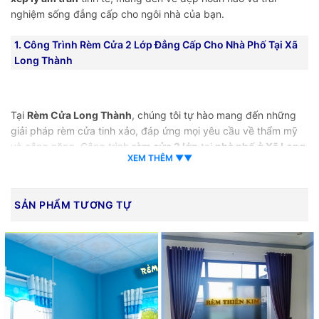
nghiệm sống đẳng cấp cho ngôi nhà của bạn.
1. Công Trình Rèm Cửa 2 Lớp Đẳng Cấp Cho Nhà Phố Tại Xã
Long Thành
Tại
Rèm Cửa Long Thành
, chúng tôi tự hào mang đến những
giải pháp rèm cửa tinh xảo, đáp ứng mọi yêu cầu về thẩm mỹ
và công năng. Công trình
rèm cửa 2 lớp
tại
nhà phố ở Xã Long
XEM THÊM ▼▼
Thành, Đồng Nai
là một minh chứng điển hình cho sự kết hợp
hoàn hảo giữa vẻ đẹp truyền thống và phong cách hiện đại.
SẢN PHẨM TƯƠNG TỰ
1.1. Mẫu Vải Sử Dụng: Nâng Tầm Giá Trị Không Gian
Rèm Vải Gấm Một Màu Hoa Văn Nổi Cao Cấp: