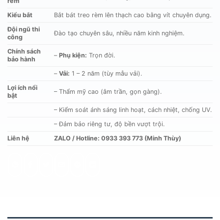
rèm
Kiểu bắt
Bắt bát treo rèm lên thạch cao bằng vít chuyên dụng.
Đội ngũ thi
Đào tạo chuyên sâu, nhiều năm kinh nghiệm.
công
Chính sách
–
Phụ kiện:
Trọn đời.
bảo hành
–
Vải:
1 – 2 năm (tùy mẫu vải).
Lợi ích nổi
– Thẩm mỹ cao (âm trần, gọn gàng).
bật
– Kiểm soát ánh sáng linh hoạt, cách nhiệt, chống UV.
– Đảm bảo riêng tư, độ bền vượt trội.
Liên hệ
ZALO / Hotline: 0933 393 773 (Minh Thùy)