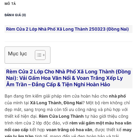
MÔ TẢ
ĐÁNH GIÁ (0)
Rèm Cửa 2 Lớp Nhà Phố Xã Long Thành 250323 (Đồng Nai)
Mục lục
Rèm Cửa 2 Lớp Cho Nhà Phố Xã Long Thành (Đồng
Nai): Vải Gấm Hoa Văn Nổi & Voan Trắng Xếp Ly
Âm Trần – Đẳng Cấp & Tiện Nghi Hoàn Hảo
Bạn đang tìm kiếm giải pháp rèm cửa hoàn hảo cho
nhà phố
của mình tại
Xã Long Thành, Đồng Nai
? Một bộ rèm không chỉ
đẹp mắt, sang trọng mà còn tối ưu công năng và phù hợp với
thiết kế hiện đại.
Rèm Cửa Long Thành
tự hào giới thiệu công
trình rèm cửa 2 lớp độc đáo, với
rèm vải gấm một màu hoa văn
nổi cao cấp
kết hợp
voan trắng có hoa văn
, được thiết kế
may
xếp ly âm trần
tinh tế, mang đến vẻ đẹp hoàn hảo và trải