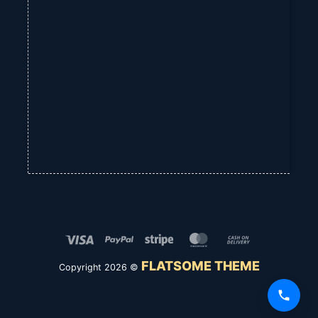
tại
xã Long Phước
trở nên tinh tế và đẳng cấp hơn!
Điện thoại hỗ trợ khách hàng:
0933 393 773 Ms. Minh Thùy
(tư vấn 24/7)
Zalo: 0933 393 773
Giờ làm việc cửa hàng rèm cửa :
Thứ 2 đến Thứ 6: 7:30 AM – 21:00 PM
Thứ 7: 8:00 AM – 6:00 PM
Chủ nhật: 8:00 AM – 6:00 PM
Fanpage rèm cửa Long Thành.
Rèm cửa Long Thành – Rèm cửa Long Thành
Visa
PayPal
Stripe
MasterCard
Cash
On
FLATSOME THEME
Copyright 2026 ©
Delivery