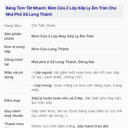
Bảng Tóm Tắt Nhanh: Rèm Cửa 2 Lớp Xếp Ly Âm Trần Cho
Nhà Phố Xã Long Thành
Hạng Mục
Chi Tiết Chính
Sản phẩm
Rèm Cửa 2 Lớp May Xếp Ly Âm Trần
chính
Đơn vị cung
Rèm Cửa Long Thành
cấp
Công trình
Nhà phố ở Xã Long Thành, Đồng Nai
tại
Mẫu vải sử
–
Lớp ngoài:
Vải gấm một màu hoa văn nổi cao cấp
dụng
(3 lớp, cách nhiệt, chống UV).
–
Lớp trong:
Voan trắng có hoa văn (lãng mạn, trang
nhã).
Xếp ly hoàn toàn cho cả 2 lớp
, đặc biệt phù hợp hộc
Kiểu may
âm trần nhỏ.
Quy cách
Gấp biên 4cm, lên lai 10cm bằng máy điện tử (có thể
may chuẩn
tùy chỉnh: ép bông…).
Thanh treo
Nhôm sơn tĩnh điện trắng,
bảo hành trọn đời
.