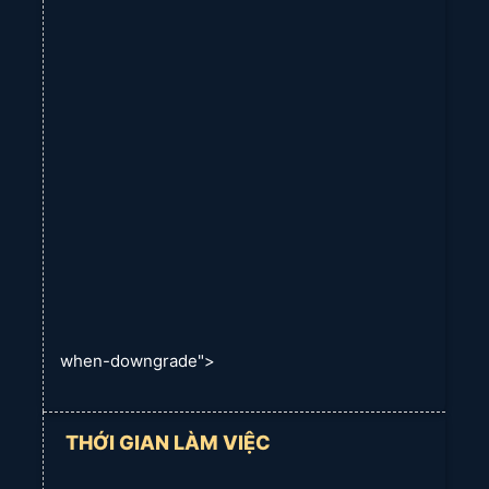
Chủ nhật: 8:00 AM – 6:00 PM
Fanpage rèm cửa Long Thành.
Rèm cửa Long Thành – Rèm cửa Long Thành
when-downgrade">
THỚI GIAN LÀM VIỆC