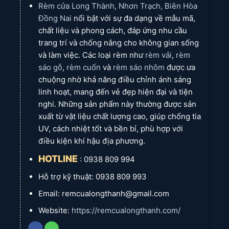
Lợi
Lợi
Rèm cửa Long Thành, Nhơn Trạch, Biên Hòa
chống UV, bền đẹp, phù hợp nhà
chống UV, bền đẹp, phù hợp nhà
ích
ích
phố, biệt thự.
riêng lẻ, biệt thự.
Đồng Nai
nổi bật với sự đa dạng về mẫu mã,
Liên
Hotline: 0933 393 773 (Minh
Liên
Hotline: 0933 393 773 (Minh
chất liệu và phong cách, đáp ứng nhu cầu
hệ
Thùy)
hệ
Thùy)
trang trí và chống nắng cho không gian sống
Bảo Hành Uy Tín Tại Rèm Cửa Long Thành
và làm việc. Các loại rèm như
rèm vải
,
rèm
sáo gỗ
,
rèm cuốn
và
rèm sáo nhôm
được ưa
chuộng nhờ khả năng điều chỉnh ánh sáng
Phụ kiện:
Bảo hành trọn đời
– quý khách hoàn toàn yên tâm
linh hoạt, mang đến vẻ đẹp hiện đại và tiện
sử dụng.
nghi. Những sản phẩm này thường được sản
Vải:
Bảo hành từ
1-2 năm
tùy mẫu vải (nhân viên sẽ tư vấn
xuất từ vật liệu chất lượng cao, giúp chống tia
chi tiết).
UV, cách nhiệt tốt và bền bỉ, phù hợp với
điều kiện khí hậu địa phương.
HOTLINE
: 0938 809 994
Hỗ trợ kỹ thuật: 0938 809 993
Liên Hệ & Khám Phá Mẫu Mới Nhất
Email: remcualongthanh@gmail.com
Website:
https://remcualongthanh.com/
Rèm vải
là lựa chọn nội thất truyền thống, mang lại cảm giác
mềm mại, ấm cúng, sang trọng, đồng thời điều chỉnh ánh sáng