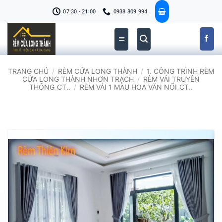
Bỏ
07:30 - 21:00
0938 809 994
qua
nội
dung
TRANG CHỦ
/
RÈM CỬA LONG THÀNH
/
1. CÔNG TRÌNH RÈM
CỬA LONG THÀNH NHƠN TRẠCH
/
RÈM VẢI TRUYỀN
THỐNG_CT..
/
RÈM VẢI 1 MÀU HOA VĂN NỔI_CT..