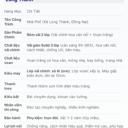
Hạng Mục
Chi Tiết
Tên Công
Nhà Phố (Xã Long Thành, Đồng Nai)
Trình
Sản Phẩm
Rèm vải 2 lớp
(Vải chính hoa văn nổi + Voan trắng)
Chính
Chất liệu
Vải gấm Solid 3 lớp
(cản sáng 95-98%), hoa văn nổi,
vải chính
cách nhiệt, chống UV, bền màu.
Chất liệu
Voan trắng có hoa văn, mỏng nhẹ, bay bổng, trang nhã.
voan
Lớp vải chính: xỏ lỗ (ore)
. Lớp voan: xếp ly. May gấp
Kiểu may
biên 4cm, lên lai 10cm.
Thanh
Thanh nhôm sơn tĩnh điện màu trắng.
treo
Kiểu bắt
Bát chuyên dụng, khoan vào tường.
Nhân viên
Đào tạo chuyên nghiệp, nhiều kinh nghiệm.
thi công
Bảo hành
Phụ kiện: trọn đời.
Vải: 1-2 năm (tùy mẫu).
Lợi ích nổi
Chống nắng, cách nhiệt hiệu quả, thẩm mỹ cao, phù hợp