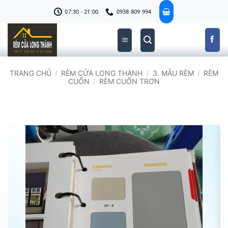
Bỏ
07:30 - 21:00
0938 809 994
qua
nội
dung
TRANG CHỦ
/
RÈM CỬA LONG THÀNH
/
3. MẪU RÈM
/
RÈM
CUỐN
/
RÈM CUỐN TRƠN