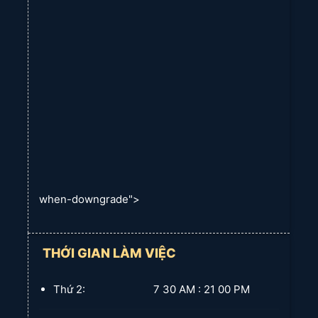
dù bạn đang tìm kiếm sự linh hoạt, độ bền, khả năng kiểm soát
ánh sáng hay tính thẩm mỹ, có một loại vật liệu rèm cuốn phù
hợp với bạn.
Công năng sử dụng ra sao?
Rèm cuốn, một giải pháp che cửa sổ linh hoạt và tiện lợi, mang
đến nhiều lợi ích về mặt chức năng. Chúng được thiết kế để
cuộn lên và xuống một cách dễ dàng, cho phép bạn kiểm soát
lượng ánh sáng và sự riêng tư trong không gian của mình. Một
trong những chức năng chính của rèm cuốn là kiểm soát ánh
sáng. Chúng có sẵn trong nhiều loại vải, từ trong suốt đến mờ
đục, cho phép bạn điều chỉnh lượng ánh sáng tự nhiên đi vào
phòng. Điều này đặc biệt hữu ích trong các phòng ngủ, nơi bạn
when-downgrade">
muốn chặn ánh sáng để có giấc ngủ ngon hơn, hoặc trong các
phòng khách, nơi bạn muốn tạo ra một bầu không khí ấm cúng
và thân mật. Ngoài ra, rèm cuốn còn cung cấp sự riêng tư. Khi
THỚI GIAN LÀM VIỆC
được hạ xuống, chúng tạo thành một lớp chắn giữa không gian
bên trong và bên ngoài, ngăn người ngoài nhìn vào. Điều này
Thứ 2: 7 30 AM : 21 00 PM
rất quan trọng đối với các phòng như phòng tắm và phòng ngủ,
nơi sự riêng tư là điều cần thiết. Một chức năng khác của rèm