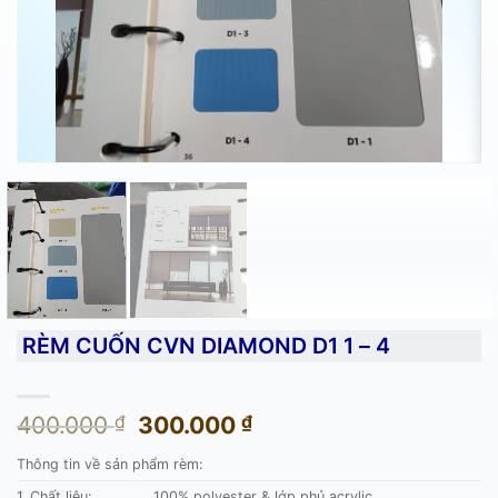
RÈM CUỐN CVN DIAMOND D1 1 – 4
Giá
Giá
400.000
₫
300.000
₫
gốc
hiện
Thông tin về sản phẩm rèm:
là:
tại
400.000 ₫.
là:
1. Chất liệu:
100% polyester & lớp phủ acrylic