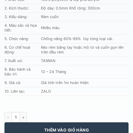
300.000 ₫.
2. Kích thước:
Độ dày: 0.5mm Khổ rộng: 300cm
3. Kiểu dáng:
Rèm cuốn
4. Màu sắc và họa
Nhiều màu
tiết:
5. Chức năng:
Chống nắng 60%-99% tùy từng loại vải.
6. Cơ chế hoạt
Kéo rèm bằng tay hoặc mô tơ và cuốn gọn lên
động:
trên đầu rèm
7. Xuất xứ:
TAIWAN
8. Bảo hành và
12 – 24 Tháng
bảo trì:
9. Giá cả:
Giá tính trên 1m hoàn thiện
10. Liên lạc:
ZALO
RÈM CUỐN CVN DIAMOND D1 1 - 4 số lượng
THÊM VÀO GIỎ HÀNG