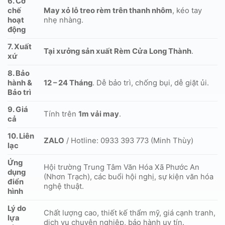
6. Cơ
chế
May xỏ lỗ treo rèm trên thanh nhôm
, kéo tay
hoạt
nhẹ nhàng.
động
7. Xuất
Tại xưởng sản xuất Rèm Cửa Long Thành
.
xứ
8. Bảo
hành &
12 – 24 Tháng
. Dễ bảo trì, chống bụi, dễ giặt ủi.
Bảo trì
9. Giá
Tính trên
1m vải may
.
cả
10. Liên
ZALO
/ Hotline: 0933 393 773 (Minh Thùy)
lạc
Ứng
Hội trường Trung Tâm Văn Hóa Xã Phước An
dụng
(Nhơn Trạch), các buổi hội nghị, sự kiện văn hóa
điển
nghệ thuật.
hình
Lý do
Chất lượng cao, thiết kế thẩm mỹ, giá cạnh tranh,
lựa
dịch vụ chuyên nghiệp, bảo hành uy tín.