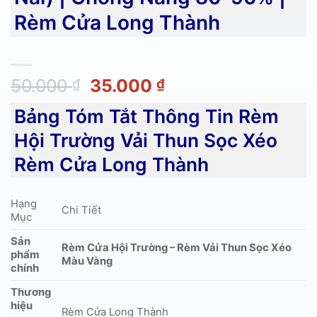
Rèm Cửa Long Thành
Giá
Giá
50.000
35.000
₫
₫
gốc
hiện
Bảng Tóm Tắt Thông Tin Rèm
là:
tại
50.000 ₫.
là:
Hội Trường Vải Thun Sọc Xéo
35.000 ₫.
Rèm Cửa Long Thành
Hạng
Chi Tiết
Mục
Sản
Rèm Cửa Hội Trường – Rèm Vải Thun Sọc Xéo
phẩm
Màu Vàng
chính
Thương
hiệu
Rèm Cửa Long Thành