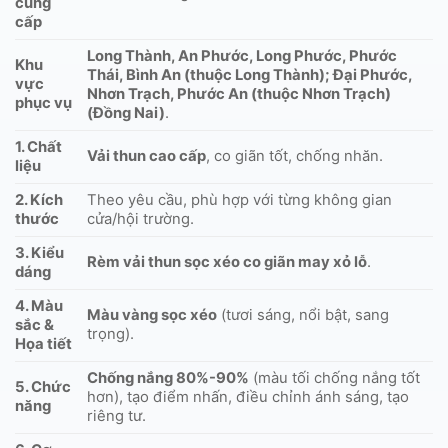
cung
cấp
Long Thành, An Phước, Long Phước, Phước
Khu
Thái, Bình An (thuộc Long Thành); Đại Phước,
vực
Nhơn Trạch, Phước An (thuộc Nhơn Trạch)
phục vụ
(Đồng Nai)
.
1. Chất
Vải thun cao cấp
, co giãn tốt, chống nhăn.
liệu
2. Kích
Theo yêu cầu, phù hợp với từng không gian
thước
cửa/hội trường.
3. Kiểu
Rèm vải thun sọc xéo co giãn may xỏ lỗ
.
dáng
4. Màu
Màu vàng sọc xéo
(tươi sáng, nổi bật, sang
sắc &
trọng).
Họa tiết
Chống nắng 80%-90%
(màu tối chống nắng tốt
5. Chức
hơn), tạo điểm nhấn, điều chỉnh ánh sáng, tạo
năng
riêng tư.