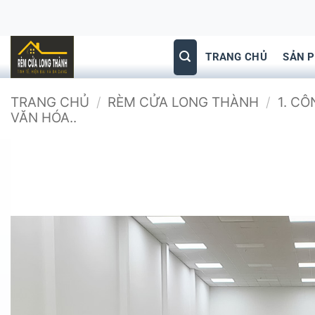
Bỏ
qua
nội
TRANG CHỦ
SẢN 
dung
TRANG CHỦ
/
RÈM CỬA LONG THÀNH
/
1. C
VĂN HÓA..