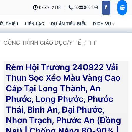
07:30 - 21:00
0938 809 994
IỚI THIỆU
LIÊN LẠC
DỰ ÁN TIÊU BIỂU
DỊCH VỤ
/
CÔNG TRÌNH GIÁO DỤC/Y TẾ
/
TT
Rèm Hội Trường 240922 Vải
Thun Sọc Xéo Màu Vàng Cao
Cấp Tại Long Thành, An
Phước, Long Phước, Phước
Thái, Bình An, Đại Phước,
Nhơn Trạch, Phước An (Đồng
Nai) | Chống Nắng 80-90% |