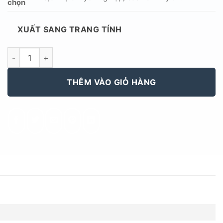
chọn
XUẤT SANG TRANG TÍNH
Rèm Hội Trường 240922 Vải Thun Sọc Xéo Màu Vàng Cao Cấp 
THÊM VÀO GIỎ HÀNG