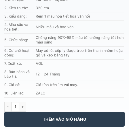
150.000 ₫.
2. Kích thước:
320 cm
3. Kiểu dáng:
Rèm 1 màu họa tiết hoa văn nổi
4. Màu sắc và
Nhiều màu và hoa văn
họa tiết:
Chống nắng 90%-95% màu tối chống nắng tốt hơn
5. Chức năng:
màu sáng
6. Cơ chế hoạt
May xỏ lỗ, xếp ly được treo trên thanh nhôm hoặc
động:
gỗ và kéo bằng tay
7. Xuất xứ:
AGL
8. Bảo hành và
12 – 24 Tháng
bảo trì:
9. Giá cả:
Giá tính trên 1m vải may.
10. Liên lạc:
ZALO
Vải Brand Promotion AGL A60 số lượng
THÊM VÀO GIỎ HÀNG