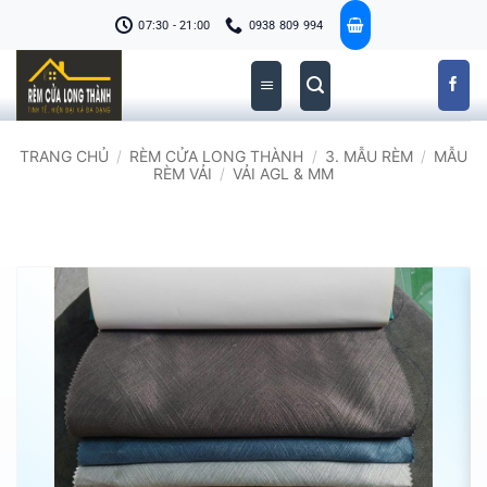
Bỏ
07:30 - 21:00
0938 809 994
qua
nội
dung
TRANG CHỦ
/
RÈM CỬA LONG THÀNH
/
3. MẪU RÈM
/
MẪU
RÈM VẢI
/
VẢI AGL & MM