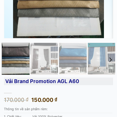
Vải Brand Promotion AGL A60
Giá
Giá
170.000
₫
150.000
₫
gốc
hiện
Thông tin về sản phẩm rèm:
là:
tại
170.000 ₫.
là:
1. Chất liệu:
Vải 100% Polyester