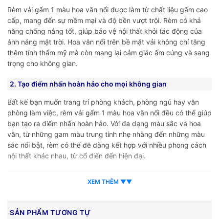
Rèm vải gấm 1 màu hoa văn nổi được làm từ chất liệu gấm cao
cấp, mang đến sự mềm mại và độ bền vượt trội. Rèm có khả
năng chống nắng tốt, giúp bảo vệ nội thất khỏi tác động của
ánh nắng mặt trời. Hoa văn nổi trên bề mặt vải không chỉ tăng
thêm tính thẩm mỹ mà còn mang lại cảm giác ấm cúng và sang
trọng cho không gian.
2. Tạo điểm nhấn hoàn hảo cho mọi không gian
Bất kể bạn muốn trang trí phòng khách, phòng ngủ hay văn
phòng làm việc, rèm vải gấm 1 màu hoa văn nổi đều có thể giúp
bạn tạo ra điểm nhấn hoàn hảo. Với đa dạng màu sắc và hoa
văn, từ những gam màu trung tính nhẹ nhàng đến những màu
sắc nổi bật, rèm có thể dễ dàng kết hợp với nhiều phong cách
nội thất khác nhau, từ cổ điển đến hiện đại.
3. Dễ dàng vệ sinh và bảo quản
XEM THÊM ▼▼
Một trong những ưu điểm nổi bật nữa của rèm vải gấm 1 màu
hoa văn nổi là khả năng vệ sinh đơn giản. Bạn chỉ cần lau chùi
SẢN PHẨM TƯƠNG TỰ
nhẹ nhàng bằng vải ẩm hoặc sử dụng máy hút bụi để loại bỏ