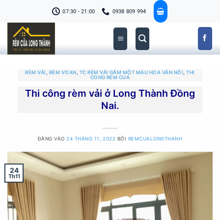
Bỏ
07:30 - 21:00
0938 809 994
qua
nội
dung
RÈM VẢI
,
RÈM VOAN
,
TC RÈM VẢI GẤM MỘT MÀU HOA VĂN NỔI
,
THI
CONG REM CUA
Thi công rèm vải ở Long Thành Đồng
Nai.
ĐĂNG VÀO
24 THÁNG 11, 2022
BỞI
REMCUALONGTHANH
24
Th11