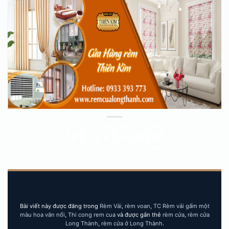
Bài viết này được đăng trong
Rèm Vải
,
rèm voan
,
TC Rèm vải gấm một
màu hoa văn nổi
,
Thi cong rem cua
và được gắn thẻ
rèm cửa
,
rèm cửa
Long Thành
,
rèm cửa ở Long Thành
.