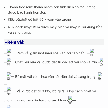
Thanh treo rèm: thanh nhôm sơn tĩnh điện có màu trắng
được bảo hành trọn đời.
Kiểu bắt:bắt có bát đỡ khoan vào tường
Quy cách may: Rèm được may biên và may lai sử dụng bền
và sang trọng.
– Rèm vải:
—
—- Rèm vải gấm một màu hoa văn nổi cao cấp. —
—
— Chất liệu rèm vải được dệt từ các sợi vải nhỏ và mịn.–
—
—
— Bề mặt vải có in hoa văn nổi hiện đại và sang trọng.–
—
—
—- Vải được dệt từ 3 lớp, lớp giữa là lớp cách nhiệt và
chống tia cực tím gây hại cho sức khỏe.–
—