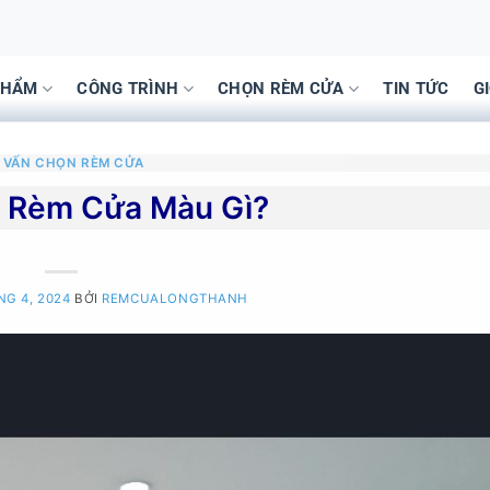
PHẨM
CÔNG TRÌNH
CHỌN RÈM CỬA
TIN TỨC
G
 VẤN CHỌN RÈM CỬA
 Rèm Cửa Màu Gì?
NG 4, 2024
BỞI
REMCUALONGTHANH