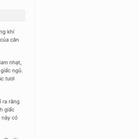
ng khí
 của căn
lam nhạt,
 giấc ngủ.
c tươi
 ra rằng
h giấc
 này có