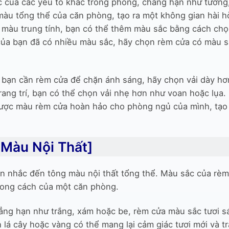
 của các yếu tố khác trong phòng, chẳng hạn như tường,
màu tổng thể của căn phòng, tạo ra một không gian hài h
 màu trung tính, bạn có thể thêm màu sắc bằng cách ch
 của bạn đã có nhiều màu sắc, hãy chọn rèm cửa có màu 
 bạn cần rèm cửa để chặn ánh sáng, hãy chọn vải dày hơ
ang trí, bạn có thể chọn vải nhẹ hơn như voan hoặc lụa.
được màu rèm cửa hoàn hảo cho phòng ngủ của mình, tạo
Màu Nội Thất]
ân nhắc đến tông màu nội thất tổng thể. Màu sắc của rèm
hong cách của một căn phòng.
hẳng hạn như trắng, xám hoặc be, rèm cửa màu sắc tươi s
lá cây hoặc vàng có thể mang lại cảm giác tươi mới và t