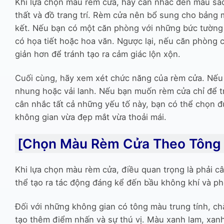
Khi lựa chọn màu rèm cửa, hãy cân nhắc đến màu sắc
thất và đồ trang trí. Rèm cửa nên bổ sung cho bảng 
kết. Nếu bạn có một căn phòng với những bức tường
có họa tiết hoặc hoa văn. Ngược lại, nếu căn phòng
giản hơn để tránh tạo ra cảm giác lộn xộn.
Cuối cùng, hãy xem xét chức năng của rèm cửa. Nếu
nhung hoặc vải lanh. Nếu bạn muốn rèm cửa chỉ để tr
cân nhắc tất cả những yếu tố này, bạn có thể chọn 
không gian vừa đẹp mắt vừa thoải mái.
[Chọn Màu Rèm Cửa Theo Tông 
Khi lựa chọn màu rèm cửa, điều quan trọng là phải c
thể tạo ra tác động đáng kể đến bầu không khí và p
Đối với những không gian có tông màu trung tính, c
tạo thêm điểm nhấn và sự thú vị. Màu xanh lam, xanh 