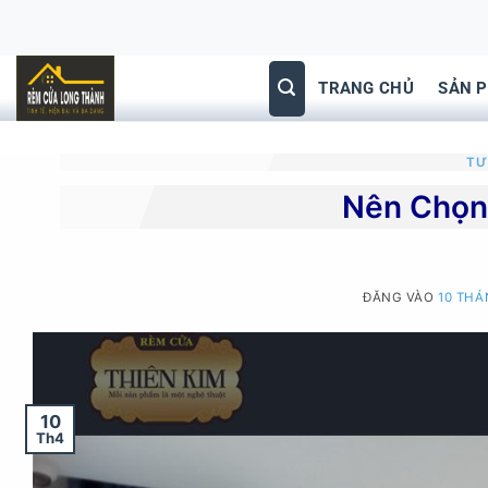
Bỏ
qua
nội
TRANG CHỦ
SẢN 
dung
TƯ
Nên Chọn
ĐĂNG VÀO
10 THÁ
10
Th4