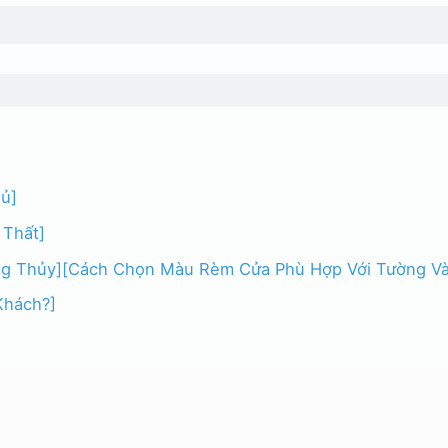
ủ]
 Thất]
g Thủy]
[Cách Chọn Màu Rèm Cửa Phù Hợp Với Tường Và
Khách?]