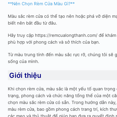
**Nên Chọn Rèm Cửa Màu Gì?**
Màu sắc rèm cửa có thể tạo nên hoặc phá vỡ diện mạ
biết nên bắt đầu từ đâu.
Hãy truy cập https://remcualongthanh.com/ để khám
phù hợp với phong cách và sở thích của bạn.
Từ màu trung tính đến màu sắc rực rỡ, chúng tôi sẽ
sống của mình.
Giới thiệu
Khi chọn rèm cửa, màu sắc là một yếu tố quan trọng
trạng, phong cách và chức năng tổng thể của một că
chọn màu sắc rèm cửa có sẵn. Trong hướng dẫn này,
màu rèm cửa, bao gồm phong cách trang trí, kích th
các mẹo và thủ thuật để giúp bạn đưa ra quyết định 