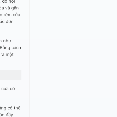
 đồ nội
òa và gắn
ọn rèm cửa
sắc đơn
n như
 Bằng cách
 ra một
 cửa có
áng có thể
ràn đầy