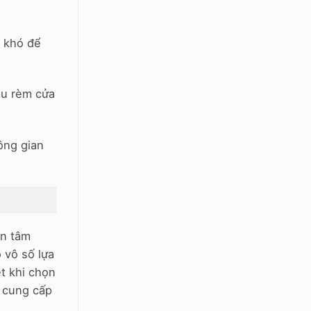
t khó để
àu rèm cửa
ông gian
ến tâm
 vô số lựa
t khi chọn
ẽ cung cấp