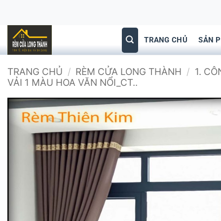
Bỏ
qua
nội
TRANG CHỦ
SẢN 
dung
TRANG CHỦ
/
RÈM CỬA LONG THÀNH
/
1. C
VẢI 1 MÀU HOA VĂN NỔI_CT..