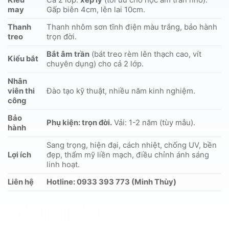
Kiểu
Cả 2 lớp:
xếp ly
(tối ưu cho hộc âm trần nhỏ).
may
Gấp biên 4cm, lên lai 10cm.
Thanh
Thanh nhôm sơn tĩnh điện màu trắng, bảo hành
treo
trọn đời.
Bắt âm trần
(bát treo rèm lên thạch cao, vít
Kiểu bắt
chuyên dụng) cho cả 2 lớp.
Nhân
viên thi
Đào tạo kỹ thuật, nhiều năm kinh nghiệm.
công
Bảo
Phụ kiện: trọn đời.
Vải: 1-2 năm (tùy mẫu).
hành
Sang trọng, hiện đại, cách nhiệt, chống UV, bền
Lợi ích
đẹp, thẩm mỹ liền mạch, điều chỉnh ánh sáng
linh hoạt.
Liên hệ
Hotline: 0933 393 773 (Minh Thùy)