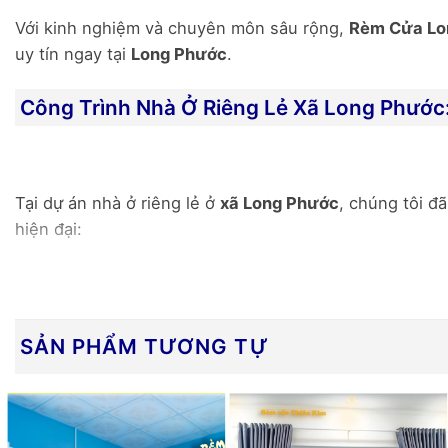
Với kinh nghiệm và chuyên môn sâu rộng,
Rèm Cửa Lo
uy tín ngay tại
Long Phước
.
Công Trình Nhà Ở Riêng Lẻ Xã Long Phước
Tại dự án nhà ở riêng lẻ ở
xã Long Phước
, chúng tôi đ
hiện đại:
Rèm Vải Gấm Một Màu Hoa Văn Nổi Hiện Đại:
Chất liệu:
Rèm vải gấm một màu hoa văn n
SẢN PHẨM TƯƠNG TỰ
Bề mặt:
Vải có
in hoa văn nổi hiện đại và s
Cấu tạo 3 lớp:
Đặc biệt, loại vải này được d
vệ sức khỏe gia đình mà còn giúp đồ nội t