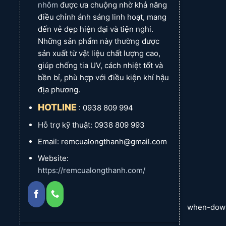
hợp nhà riêng lẻ, biệt thự.
nhôm
được ưa chuộng nhờ khả năng
Lợi
Sang trọng, ấm cúng, kinh tế,
điều chỉnh ánh sáng linh hoạt, mang
Liên
Hotline: 0933 393 773 (Minh
ích
điều chỉnh ánh sáng, bền đẹp.
hệ
Thùy)
đến vẻ đẹp hiện đại và tiện nghi.
Liên
Hotline: 0933 393 773 (Minh
Những sản phẩm này thường được
hệ
Thùy)
Chính Sách Bảo Hành Ưu Việt Của Rèm Cử
sản xuất từ vật liệu chất lượng cao,
giúp chống tia UV, cách nhiệt tốt và
bền bỉ, phù hợp với điều kiện khí hậu
địa phương.
Chúng tôi luôn đặt sự hài lòng và tin tưởng của khách 
HOTLINE
: 0938 809 994
Phụ kiện:
Chúng tôi cam kết
bảo hành trọn đời
cho t
Hỗ trợ kỹ thuật: 0938 809 993
Vải rèm:
Chúng tôi sẽ bảo hành từ
1 – 2 năm
tùy the
Email: remcualongthanh@gmail.com
Website:
https://remcualongthanh.com/
Liên Hệ Rèm Cửa Long Thành Ngay Hôm N
when-dow