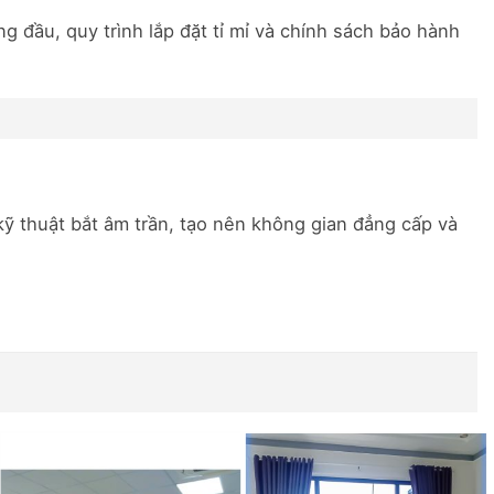
 đầu, quy trình lắp đặt tỉ mỉ và chính sách bảo hành
kỹ thuật bắt âm trần, tạo nên không gian đẳng cấp và
 cảm giác mềm mại khi chạm vào.
ều sâu và sự cuốn hút cho căn phòng.
ng tia cực tím (UV)
hiệu quả. Điều này không chỉ bảo
gắt đặc trưng của
Đồng Nai
.