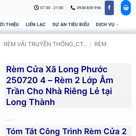
07:30 - 21:00
0938 809 994
IỚI THIỆU
LIÊN LẠC
DỰ ÁN TIÊU BIỂU
DỊCH VỤ
/
RÈM VẢI TRUYỀN THỐNG_CT..
/
RÈM
Rèm Cửa Xã Long Phước
250720 4 – Rèm 2 Lớp Âm
Trần Cho Nhà Riêng Lẻ tại
Long Thành
Tóm Tắt Công Trình Rèm Cửa 2