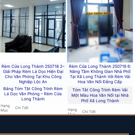
ng lâu năm, là sự đầu tư xứng đáng cho ngôi nhà của
cách hiện đại như
nhà phố, resort, khách sạn, biệt thự
n nã như phòng khách, phòng ngủ.
Rèm Cửa Long Thành 250718 2–
Rèm Cửa Long Thành 250719 6:
 tạo cảm giác lãng mạn, bay bổng và trang nhã, đồng
Giải Pháp Rèm Lá Dọc Hiện Đại
Nâng Tầm Không Gian Nhà Phố
Cho Văn Phòng Tại Khu Công
Tại Xã Long Thành Với Rèm Vải
Nghiệp Lộc An
Hoa Văn Nổi Đẳng Cấp
Bảng Tóm Tắt Công Trình Rèm
Tóm Tắt Công Trình Rèm Vải
Lá Dọc Văn Phòng – Rèm Cửa
Một Màu Hoa Văn Nổi tại Nhà
Long Thành
Phố Xã Long Thành
Hạng
Chi Tiết
Hạng
Mục
Chi Tiết
Mục
 Phước
Tên
Rèm lá dọc văn phòng công
Nhà ở (nhà phố) tại
xã Long
Công
Công
ty
Thành (Long Thành), Đồng
Trình
Trình
Nai