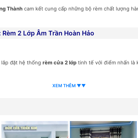
ng Thành
cam kết cung cấp những bộ rèm chất lượng hàng
: Rèm 2 Lớp Âm Trần Hoàn Hảo
ã lắp đặt hệ thống
rèm cửa 2 lớp
tinh tế với điểm nhấn là 
XEM THÊM ▼▼
ổi
cao cấp, được dệt từ các sợi vải nhỏ và mịn, mang lại
ang trọng
, tạo điểm nhấn thị giác tinh tế, tăng thêm chi
ệt 3 lớp, trong đó lớp giữa có tác dụng
cách nhiệt và chố
hất bền màu hơn, giảm thiểu tác động của ánh nắng gay 