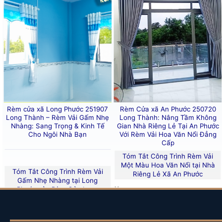
Độ bền vượt trội:
Vải gấm này rất bền, ít bị
bạn tại
Long Phước
.
Phong cách:
Loại vải này được rất nhiều n
cao cấp
, và đặc biệt phù hợp với không gia
Rèm Voan Trắng Có Hoa Văn:
Đặc điểm:
Rèm voan
thường được ưu ái lự
Rèm cửa xã Long Phước 251907
Rèm Cửa xã An Phước 250720
Tính thẩm mỹ:
Điểm đặc biệt của rèm voan
Long Thành – Rèm Vải Gấm Nhẹ
Long Thành: Nâng Tầm Không
Nhàng: Sang Trọng & Kinh Tế
Gian Nhà Riêng Lẻ Tại An Phước
thời vẫn giữ được sự riêng tư nhất định.
Cho Ngôi Nhà Bạn
Với Rèm Vải Hoa Văn Nổi Đẳng
Cấp
Tóm Tắt Công Trình Rèm Vải
Một Màu Hoa Văn Nổi tại Nhà
Tóm Tắt Công Trình Rèm Vải
Riêng Lẻ Xã An Phước
Gấm Nhẹ Nhàng tại Long
Quy Cách May & Lắp Đặt Chuẩn Mực (Đặc B
Hạng
Phước của Rèm Cửa Long
Chi Tiết
Mục
Thành
Nhà ở (nhà riêng lẻ) tại
xã An
Công
Phước (Long Thành), Đồng
Trình
Hạng