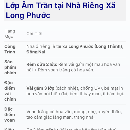
Lớp Âm Trần tại Nhà Riêng Xã
Long Phước
Hạng
Chi Tiết
Mục
Công
Nhà ở riêng lẻ tại
xã Long Phước (Long Thành),
Trình
Đồng Nai
Sản
Rèm cửa 2 lớp:
Rèm vải gấm một màu hoa văn
phẩm
nổi + Rèm voan trắng có hoa văn.
chính
Đặc
điểm
Vải gấm 3 lớp
(cách nhiệt, chống UV), bề mặt in
vải
hoa văn nổi hiện đại, bền, ít bay màu, ít bám bụi.
chính
Đặc
Voan trắng có hoa văn, mỏng, nhẹ, xuyên thấu,
điểm
tạo cảm giác lãng mạn, trang nhã.
voan