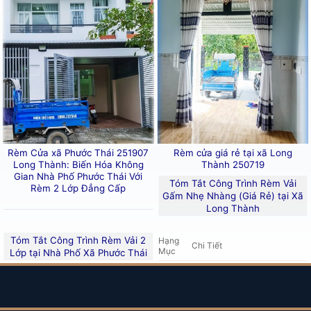
 phai màu theo thời gian, ít bám bụi và có tuổi thọ sử dụ
gười lựa chọn để trang trí cho những ngôi nhà có phong 
n nhà ở riêng lẻ tại
xã Long Phước
.
a chọn cho những không gian trang trọng cần đến sự nề
Rèm Cửa xã Phước Thái 251907
Rèm cửa giá rẻ tại xã Long
 là có
tính trang trí cao
, mỏng và có thể nhìn xuyên thấu,
Long Thành: Biến Hóa Không
Thành 250719
Gian Nhà Phố Phước Thái Với
Tóm Tắt Công Trình Rèm Vải
Rèm 2 Lớp Đẳng Cấp
Gấm Nhẹ Nhàng (Giá Rẻ) tại Xã
Long Thành
Tóm Tắt Công Trình Rèm Vải 2
Hạng
Chi Tiết
Mục
Lớp tại Nhà Phố Xã Phước Thái
iệt Là Âm Trần Trong Hộc Nhỏ) Tại Xã Long
Công
Nhà ở tại
xã Long Thành
Hạng
Chi Tiết
Trình
(Long Thành), Đồng Nai
Mục
Sản
Công
Nhà phố tại
xã Phước Thái
Rèm vải gấm nhẹ nhàng có
phẩm