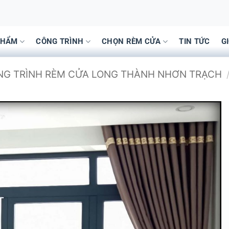
PHẨM
CÔNG TRÌNH
CHỌN RÈM CỬA
TIN TỨC
G
ÔNG TRÌNH RÈM CỬA LONG THÀNH NHƠN TRẠCH