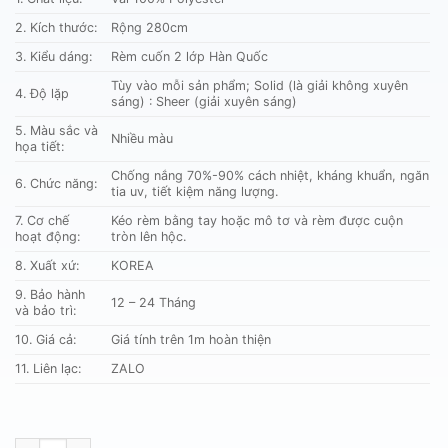
550.000 ₫.
2. Kích thước:
Rộng 280cm
3. Kiểu dáng:
Rèm cuốn 2 lớp Hàn Quốc
Tùy vào mỗi sản phẩm; Solid (là giải không xuyên
4. Độ lặp
sáng) : Sheer (giải xuyên sáng)
5. Màu sắc và
Nhiều màu
họa tiết:
Chống nắng 70%-90% cách nhiệt, kháng khuẩn, ngăn
6. Chức năng:
tia uv, tiết kiệm năng lượng.
7. Cơ chế
Kéo rèm bằng tay hoặc mô tơ và rèm được cuộn
hoạt động:
tròn lên hộc.
8. Xuất xứ:
KOREA
9. Bảo hành
12 – 24 Tháng
và bảo trì:
10. Giá cả:
Giá tính trên 1m hoàn thiện
11. Liên lạc:
ZALO
CẦU VỒNG SKK Freddy cản sáng số lượng