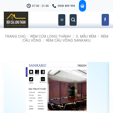
Bỏ
07:30 - 21:00
0938 809 994
qua
nội
dung
TRANG CHỦ
/
RÈM CỬA LONG THÀNH
/
3. MẪU RÈM
/
RÈM
CẦU VỒNG
/
RÈM CẦU VỒNG SANKAKU