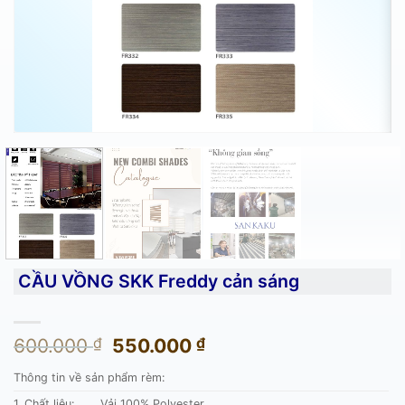
CẦU VỒNG SKK Freddy cản sáng
Giá
Giá
600.000
₫
550.000
₫
gốc
hiện
Thông tin về sản phẩm rèm:
là:
tại
600.000 ₫.
là:
1. Chất liệu:
Vải 100% Polyester