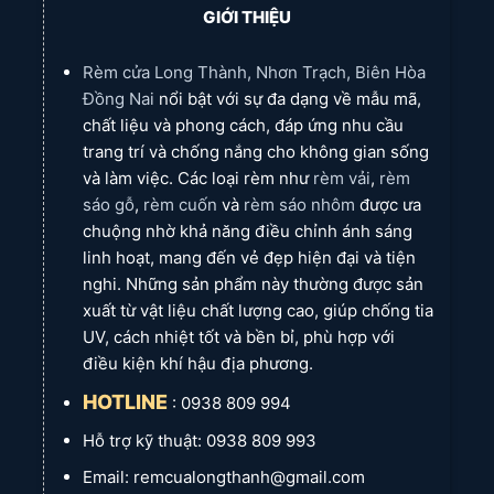
10. Giá
10. Giá
GIỚI THIỆU
Giá tính trên 1m hoàn thiện
Giá tính trên 1m hoàn thiện
cả:
cả:
11. Liên
11. Liên
ZALO
ZALO
lạc:
lạc:
Rèm cửa Long Thành, Nhơn Trạch, Biên Hòa
Đồng Nai
nổi bật với sự đa dạng về mẫu mã,
chất liệu và phong cách, đáp ứng nhu cầu
trang trí và chống nắng cho không gian sống
và làm việc. Các loại rèm như
rèm vải
,
rèm
sáo gỗ
,
rèm cuốn
và
rèm sáo nhôm
được ưa
chuộng nhờ khả năng điều chỉnh ánh sáng
linh hoạt, mang đến vẻ đẹp hiện đại và tiện
nghi. Những sản phẩm này thường được sản
xuất từ vật liệu chất lượng cao, giúp chống tia
UV, cách nhiệt tốt và bền bỉ, phù hợp với
điều kiện khí hậu địa phương.
HOTLINE
: 0938 809 994
Hỗ trợ kỹ thuật: 0938 809 993
Email: remcualongthanh@gmail.com