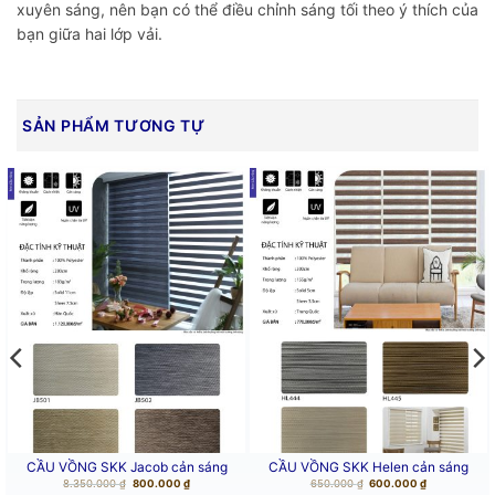
xuyên sáng, nên bạn có thể điều chỉnh sáng tối theo ý thích của
bạn giữa hai lớp vải.
SẢN PHẨM TƯƠNG TỰ
CẦU VỒNG SKK Jacob cản sáng
CẦU VỒNG SKK Helen cản sáng
Giá
Giá
Giá
Giá
8.350.000
₫
800.000
₫
650.000
₫
600.000
₫
gốc
hiện
gốc
hiện