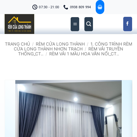
Bỏ
07:30 - 21:00
0938 809 994
qua
nội
dung
TRANG CHỦ
/
RÈM CỬA LONG THÀNH
/
1. CÔNG TRÌNH RÈM
CỬA LONG THÀNH NHƠN TRẠCH
/
RÈM VẢI TRUYỀN
THỐNG_CT..
/
RÈM VẢI 1 MÀU HOA VĂN NỔI_CT..