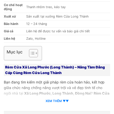
Cơ chế hoạt
Thanh nhôm treo, kéo tay
động
Xuất xứ
Sản xuất tại xưởng Rèm Cửa Long Thành
Bảo hành
12 – 24 tháng
Giá cả
Liên hệ để được tư vấn và báo giá chi tiết
Liên hệ
Zalo, Hotline
Mục lục
Rèm Cửa Xã Long Phước (Long Thành) – Nâng Tầm Đẳng
Cấp Cùng Rèm Cửa Long Thành
Bạn đang tìm kiếm một giải pháp rèm cửa hoàn hảo, kết hợp
giữa chức năng chống nắng vượt trội và vẻ đẹp tinh tế cho
ngôi nhà tại
Xã Long Phước, Long Thành, Đồng Nai
?
Rèm Cửa
Long Thành
tự hào giới thiệu công trình rèm cửa 3 lớp độc đáo,
XEM THÊM ▼▼
mang đến sự sang trọng và tiện nghi hoàn hảo. Với kinh nghiệm
thi công tại
Long Phước
và các khu vực lân cận như
Long