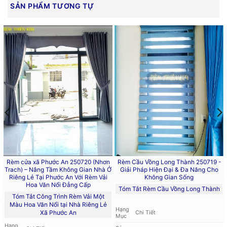
Thành, An Phước, Phước Thái, Bình An, Đại Phước, Nhơn
SẢN PHẨM TƯƠNG TỰ
Trạch, Phước An
, chúng tôi cam kết mang đến những sản
phẩm chất lượng nhất.
Rèm cửa xã Phước An 250720 (Nhơn
Rèm Cầu Vồng Long Thành 250719 -
Trach) – Nâng Tầm Không Gian Nhà Ở
Giải Pháp Hiện Đại & Đa Năng Cho
Riêng Lẻ Tại Phước An Với Rèm Vải
Không Gian Sống
Hoa Văn Nổi Đẳng Cấp
Tóm Tắt Rèm Cầu Vồng Long Thành
Tóm Tắt Công Trình Rèm Vải Một
Màu Hoa Văn Nổi tại Nhà Riêng Lẻ
Hạng
Xã Phước An
Chi Tiết
Mục
Hạng