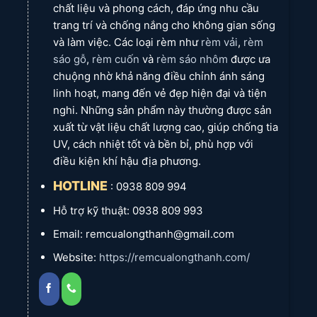
chất liệu và phong cách, đáp ứng nhu cầu
hệ
Thùy)
nhàng. Khi buông rèm voan, không gian vẫn ngập tràn ánh
trang trí và chống nắng cho không gian sống
sáng dịu, tạo cảm giác lãng mạn, bay bổng mà vẫn đảm bảo
và làm việc. Các loại rèm như
rèm vải
,
rèm
sự riêng tư cần thiết.
sáo gỗ
,
rèm cuốn
và
rèm sáo nhôm
được ưa
Kiểu Dáng Độc Đáo:
Sự kết hợp giữa kiểu may
xỏ lỗ
hiện đại
chuộng nhờ khả năng điều chỉnh ánh sáng
của lớp rèm vải và kiểu may
xếp ly
duyên dáng của lớp voan
linh hoạt, mang đến vẻ đẹp hiện đại và tiện
tạo nên một vẻ đẹp cân bằng, vừa mạnh mẽ, vừa mềm mại.
nghi. Những sản phẩm này thường được sản
Khi hai lớp rèm kết hợp, không gian trở nên ấm cúng, sang
xuất từ vật liệu chất lượng cao, giúp chống tia
trọng và đầy đủ tiện nghi.
UV, cách nhiệt tốt và bền bỉ, phù hợp với
điều kiện khí hậu địa phương.
Tại Sao Nên Chọn Rèm Cửa Long Thành?
HOTLINE
: 0938 809 994
Sản phẩm chất lượng cao:
Chúng tôi chỉ sử dụng các loại
Hỗ trợ kỹ thuật: 0938 809 993
vải nhập khẩu, đảm bảo độ bền, tính năng vượt trội và an
toàn cho sức khỏe.
Email: remcualongthanh@gmail.com
Tư vấn và thiết kế chuyên nghiệp:
Đội ngũ chuyên gia của
Website:
https://remcualongthanh.com/
chúng tôi sẽ giúp bạn lựa chọn mẫu rèm phù hợp nhất với
phong cách và ngân sách.
Thi công nhanh chóng, chính xác:
Chúng tôi cung cấp dịch
vụ lắp đặt tận nơi tại
Long Thành
và các khu vực lân cận,