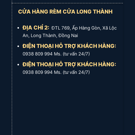
đảm bảo sự hài lòng tuyệt đối.
CỬA HÀNG RÈM CỬA LONG THÀNH
Giá cả cạnh tranh:
Rèm Cửa Long Thành mang đến sản
phẩm chất lượng với mức giá hợp lý, phù hợp với mọi gia
ĐỊA CHỈ 2:
ĐTL 769, Ấp Hàng Gòn, Xã Lộc
đình.
An, Long Thành, Đồng Nai
ĐIỆN THOẠI HỖ TRỢ KHÁCH HÀNG:
Lin Hệ Ngay Hôm Nay!
0938 809 994 Ms. (tư vấn 24/7)
ĐIỆN THOẠI HỖ TRỢ KHÁCH HÀNG:
Hãy để
Rèm Cửa Long Thành
đồng hành cùng bạn, kiến tạo
nên không gian sống hoàn hảo. Liên hệ với chúng tôi để được
0938 809 994 Ms. (tư vấn 24/7)
tư vấn miễn phí và nhận báo giá ưu đãi.
Rèm Cửa Long Thành
– Nâng tầm không gian sống của bạn!
Điện thoại hỗ trợ khách hàng:
0933 393 773 Ms. Minh Thùy
(tư vấn 24/7)
Zalo: 0933 393 773
Fanpage rèm cửa Long Thành.