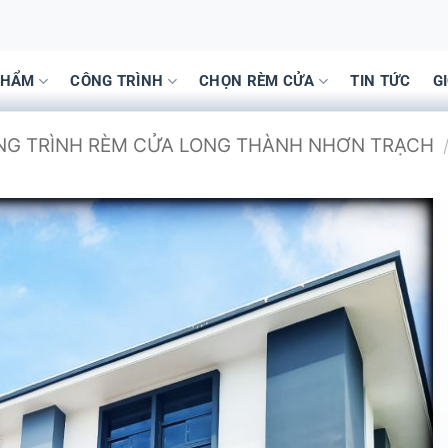
PHẨM
CÔNG TRÌNH
CHỌN RÈM CỬA
TIN TỨC
G
ÔNG TRÌNH RÈM CỬA LONG THÀNH NHƠN TRẠCH