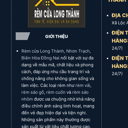
Điều chỉnh linh hoạt ánh sáng
Chức
(sáng/tối theo ý muốn), không
Rèm cửa xã Hiệp Phước
Phong
năng
Đơn giản, hiện đại, kinh tế
chiếm không gian, mật độ phủ
Cách
chính
kín cao.
ĐỊA CH
Rèm cửa xã Phước Khánh
Độ bền cao (không lão hóa,
Ưu
Hiện đại, tinh tế, dễ vệ sinh,
Xã Lộc 
phai màu), kiểm soát ánh
điểm
bền bỉ.
Rèm cửa xã Long Thọ
Lợi ích
sáng, cách nhiệt, chống
ĐIỆN 
cháy, dễ vệ sinh, thông
Liên
Hotline: 0933 393 773 (Minh
GIỚI THIỆU
thoáng, an toàn.
Rèm cửa xã Phước Thiền
hệ
Thùy)
HÀNG
Phù
n
Nhà ở, văn phòng, quán cà
24/7)
Rèm cửa xã Bàu Cạn
hợp
Rèm cửa Long Thành, Nhơn Trạch,
phê, nhà hàng, cửa hàng.
cho
ĐIỆN 
Biên Hòa Đồng Nai
nổi bật với sự đa
Hotline: 0933 393 773
Chúng tôi cam kết mang đến giải pháp rèm cửa tối ưu 
Liên hệ
dạng về mẫu mã, chất liệu và phong
(Minh Thùy)
HÀNG
cách, đáp ứng nhu cầu trang trí và
24/7)
Website
remcualongthanh.com
chống nắng cho không gian sống và
làm việc. Các loại rèm như
rèm vải
,
rèm sáo gỗ
,
rèm cuốn
và
rèm sáo
Liên Hệ Ngay Để Được Tư Vấn Miễn Phí!
nhôm
được ưa chuộng nhờ khả năng
điều chỉnh ánh sáng linh hoạt, mang
đến vẻ đẹp hiện đại và tiện nghi.
Những sản phẩm này thường được
Bạn muốn nâng cấp không gian văn phòng với
rèm cuố
sản xuất từ vật liệu chất lượng cao,