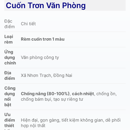
Cuốn Trơn Văn Phòng
Đặc
Chi tiết
điểm
Loại
Rèm cuốn trơn 1 màu
rèm
Ứng
dụng
Văn phòng công ty
chính
Địa
Xã Nhơn Trạch, Đồng Nai
điểm
Công
dụng
Chống nắng (80-100%)
,
cách nhiệt
, chống ồn,
nổi
chống bám bụi, tạo sự riêng tư
bật
Ưu
điểm
Hiện đại, gọn gàng, tiết kiệm không gian, dễ phối
thiết
hợp nội thất