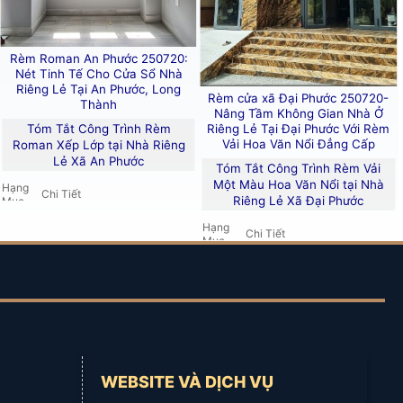
Rèm Roman An Phước 250720:
Nét Tinh Tế Cho Cửa Sổ Nhà
Riêng Lẻ Tại An Phước, Long
Rèm cửa xã Đại Phước 250720-
Thành
Nâng Tầm Không Gian Nhà Ở
Riêng Lẻ Tại Đại Phước Với Rèm
Tóm Tắt Công Trình Rèm
Vải Hoa Văn Nổi Đẳng Cấp
Roman Xếp Lớp tại Nhà Riêng
Lẻ Xã An Phước
Tóm Tắt Công Trình Rèm Vải
Một Màu Hoa Văn Nổi tại Nhà
hơn Trạch, Đồng Nai
và các khu vực lân cận, bao gồm:
Hạng
Chi Tiết
Riêng Lẻ Xã Đại Phước
Mục
Nhà ở (nhà riêng lẻ) tại
xã An
Hạng
Công
Chi Tiết
Phước (Long Thành), Đồng
Mục
Trình
Nai
Nhà ở (nhà riêng lẻ) tại
xã Đại
Công
Sản
Phước (Nhơn Trạch), Đồng
Rèm Roman xếp lớp
(Màn
Trình
phẩm
Nai
Roman)
chính
Sản
Rèm vải gấm một màu hoa
Đặc
phẩm
văn nổi hiện đại
điểm
Thiết kế gọn gàng, xếp lớp,
chính
nổi
hiện đại.
Vải gấm 3 lớp
(cách nhiệt,
bật
Đặc
WEBSITE VÀ DỊCH VỤ
chống UV), bề mặt in hoa văn
điểm
Chức
nổi sang trọng, bền, ít bay
Cản sáng, chống nắng, giữ