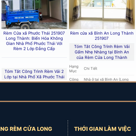
Rèm Cửa xã Phước Thái 251907
Rèm cửa xã Bình An Long Thành
 Đồng Nai
Long Thành: Biến Hóa Không
251907
Gian Nhà Phố Phước Thái Với
Tóm Tắt Công Trình Rèm Vải
Rèm 2 Lớp Đẳng Cấp
Gấm Nhẹ Nhàng tại Bình An
của Rèm Cửa Long Thành
cuốn trơn
chất lượng cao cho các văn phòng công ty tại
N
Hạng
Chi Tiết
Mục
Tóm Tắt Công Trình Rèm Vải 2
Lớp tại Nhà Phố Xã Phước Thái
Công
Nhà ở tại
xã Bình An (Long
Trình
Thành), Đồng Nai
Hạng
Chi Tiết
Mục
Sản
Rèm vải gấm nhẹ nhàng có
phẩm
Công
Nhà phố tại
xã Phước Thái
hoa văn
(rèm giá mềm)
chính
Trình
(Long Thành), Đồng Nai
Gấm dệt thưa 2 lớp, hoa văn
Sản
Rèm cửa 2 lớp
(Rèm vải gấm
Đặc
nổi bật, tính trang trí cao. Khả
phẩm
một màu hoa văn nổi + Rèm
điểm
năng cản sáng phụ thuộc
chính
voan trắng có hoa văn)
vải
màu sắc.
NG RÈM CỬA LONG
THỚI GIAN LÀM VIỆC
Đặc
Vải gấm 3 lớp
(cách nhiệt,
Lớp vải chính:
xỏ lỗ (ore)
.
điểm
chống UV), hoa văn nổi hiện
Kiểu