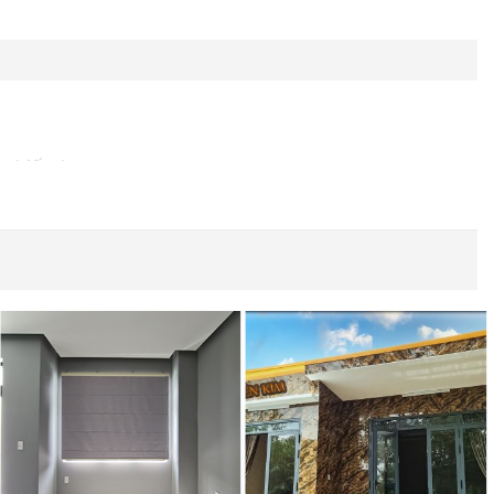
thiết thực:
ăn chặn tối đa tác động của nắng nóng gay gắt, giữ
áng kể chi phí điện năng
cho hệ thống điều hòa.
sử dụng, giúp tối ưu diện tích cửa sổ. Vẻ ngoài tối
 phòng.
i, giúp văn phòng luôn sạch sẽ và duy trì tính thẩm mỹ.
ời có khả năng
giảm tiếng ồn
từ bên ngoài, tạo môi
g. Quá trình lắp đặt diễn ra nhanh gọn, thường chỉ