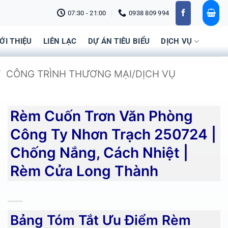
07:30 - 21:00
0938 809 994
IỚI THIỆU
LIÊN LẠC
DỰ ÁN TIÊU BIỂU
DỊCH VỤ
/
CÔNG TRÌNH THƯƠNG MẠI/DỊCH VỤ
Rèm Cuốn Trơn Văn Phòng
Công Ty Nhơn Trạch 250724 |
Chống Nắng, Cách Nhiệt |
Rèm Cửa Long Thành
Bảng Tóm Tắt Ưu Điểm Rèm