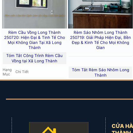
Rèm Cầu Vồng Long Thành
Rèm Sáo Nhôm Long Thành
Rèm Cửa Long Thành – Đối Tác Tin Cậy Tại
2
250720: Hiện Đại & Tinh Tế Cho
250719: Giải Pháp Hiện Đại, Bền
n
Mọi Không Gian Tại Xã Long
Đẹp & Kinh Tế Cho Mọi Không
Thành
Gian
Tóm Tắt Công Trình Rèm Cầu
Vồng tại Xã Long Thành
Rèm Cửa Long Thành
chuyên thi công và lắp đặt
rèm 
Tóm Tắt Rèm Sáo Nhôm Long
Hạng
Chi Tiết
Mục
Thành
Rèm cửa xã Đại Phước
Công
Nhà ở tại
xã Long Thành (Long
Rèm cửa xã Phước An
Trình
Thành), Đồng Nai
Đặc
Điểm
Chi Tiết
Sản
Rèm cửa xã Vĩnh Thanh
Rèm Cầu Vồng
(Màn cầu
Chính
phẩm
vồng)
chính
Loại
Lá Nhôm Sơn Tĩnh Điện
Rèm cửa xã Long Tân
Đặc
Kết hợp tính năng màn ngang
Kích Cỡ
25 mm
điểm
& màn cuốn. 2 lớp vải (xuyên
Rèm cửa xã Phú Đông
Lá
nổi
sáng & không xuyên sáng) đan
CỬA HÀ
bật
xen.
Màu
Rèm cửa xã Phú Thạnh
Đa dạng, phong phú
Sắc
THÀNH