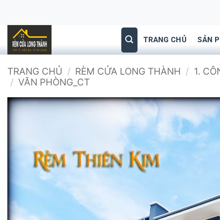
Bỏ
qua
nội
TRANG CHỦ
SẢN 
dung
TRANG CHỦ
/
RÈM CỬA LONG THÀNH
/
1. C
/
VĂN PHÒNG_CT