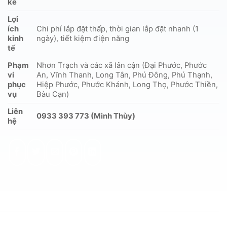
kế
Lợi
ích
Chi phí lắp đặt thấp, thời gian lắp đặt nhanh (1
kinh
ngày), tiết kiệm điện năng
tế
Phạm
Nhơn Trạch và các xã lân cận (Đại Phước, Phước
vi
An, Vĩnh Thanh, Long Tân, Phú Đông, Phú Thạnh,
phục
Hiệp Phước, Phước Khánh, Long Thọ, Phước Thiền,
vụ
Bàu Cạn)
Liên
0933 393 773 (Minh Thùy)
hệ