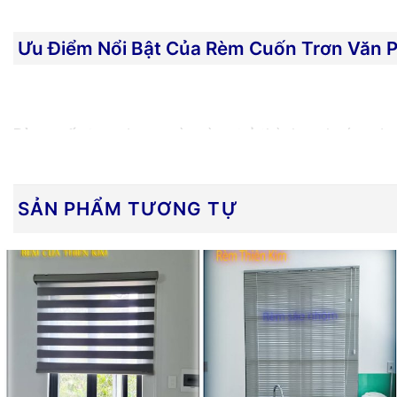
Ưu Điểm Nổi Bật Của Rèm Cuốn Trơn Văn 
Rèm cuốn trơn
đang ngày càng trở thành xu hướng được
Chống nắng, cách nhiệt hiệu quả:
Với khả năng
che
không gian văn phòng luôn mát mẻ. Điều này không 
SẢN PHẨM TƯƠNG TỰ
Thiết kế hiện đại, tiết kiệm không gian:
Rèm cuốn có c
giản,
một màu trơn
mang lại sự tinh tế, chuyên nghi
Chống bám bụi và dễ vệ sinh:
Bề mặt rèm cuốn được l
Tạo sự riêng tư và giảm tiếng ồn:
Rèm cuốn cung cấp 
trường yên tĩnh, nâng cao sự tập trung cho nhân viê
Chi phí hợp lý và lắp đặt nhanh chóng:
So với các lo
trong vòng 1 ngày là có thể hoàn thiện và đưa vào s