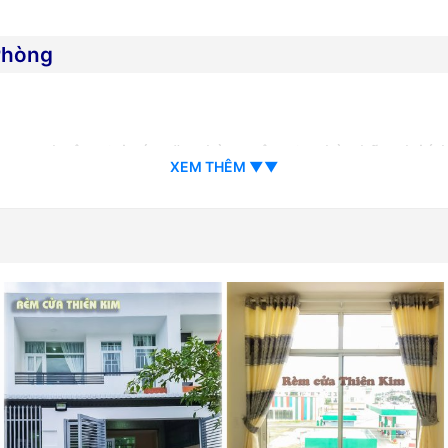
Phòng
 ưa chuộng tại các văn phòng công ty nhờ những lợi ích 
XEM THÊM ▼▼
 chắn ánh sáng từ 80% đến 100%
, rèm cuốn trơn giúp ng
chỉ tạo môi trường làm việc thoải mái mà còn
tiết kiệm đ
ấu tạo đơn giản, gọn gàng, cuộn tròn lên trên khi không 
ệp và dễ dàng phối hợp với mọi phong cách nội thất văn
àm từ chất liệu đặc biệt, ít bám bụi, rất dễ dàng lau chù
sự riêng tư cần thiết cho không gian làm việc, đồng th
n.
ại rèm khác, rèm cuốn có chi phí đầu tư ban đầu phải chăn
ử dụng.