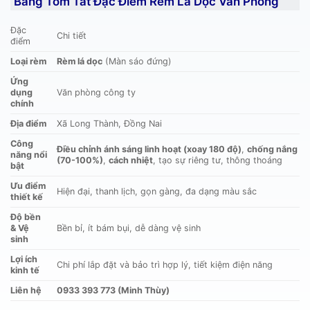
Bảng Tóm Tắt Đặc Điểm Rèm Lá Dọc Văn Phòng
Đặc
Chi tiết
điểm
Loại rèm
Rèm lá dọc
(Màn sáo đứng)
Ứng
dụng
Văn phòng công ty
chính
Địa điểm
Xã Long Thành, Đồng Nai
Công
Điều chỉnh ánh sáng linh hoạt (xoay 180 độ)
,
chống nắng
năng nổi
(70-100%)
,
cách nhiệt
, tạo sự riêng tư, thông thoáng
bật
Ưu điểm
Hiện đại, thanh lịch, gọn gàng, đa dạng màu sắc
thiết kế
Độ bền
& Vệ
Bền bỉ, ít bám bụi, dễ dàng vệ sinh
sinh
Lợi ích
Chi phí lắp đặt và bảo trì hợp lý, tiết kiệm điện năng
kinh tế
Liên hệ
0933 393 773 (Minh Thùy)