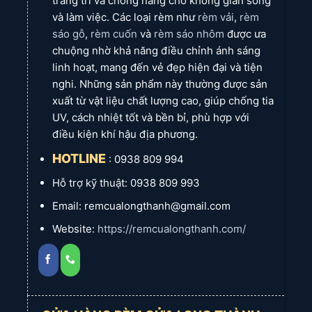
trang trí và chống nắng cho không gian sống
Sang trọng, hiện đại, cách nhiệt,
và làm việc. Các loại rèm như
rèm vải
,
rèm
Lợi
chống UV, bền đẹp, an toàn, phù
Liên Hệ Ngay Để Nâng Tầm Văn Phòng Của Bạn!
ích
hợp nhà phố, biệt thự.
sáo gỗ
,
rèm cuốn
và
rèm sáo nhôm
được ưa
Liên
Hotline: 0933 393 773 (Minh
chuộng nhờ khả năng điều chỉnh ánh sáng
ự
hệ
Thùy)
linh hoạt, mang đến vẻ đẹp hiện đại và tiện
Bạn muốn trải nghiệm sự tiện lợi và hiện đại của
rèm lá dọc
cho
nghi. Những sản phẩm này thường được sản
văn phòng công ty mình? Hãy liên hệ ngay với
Rèm Cửa Long
xuất từ vật liệu chất lượng cao, giúp chống tia
Thành
qua số điện thoại
0933 393 773 (Minh Thùy)
. Chúng tôi
UV, cách nhiệt tốt và bền bỉ, phù hợp với
luôn sẵn sàng mang mẫu rèm đến tận nơi để quý khách lựa
điều kiện khí hậu địa phương.
chọn và nhận tư vấn chi tiết hoàn toàn miễn phí.
HOTLINE
: 0938 809 994
Hãy để
Rèm Cửa Long Thành
biến không gian sống của bạn
Hỗ trợ kỹ thuật: 0938 809 993
tại
xã Long Phước
trở nên tinh tế và đẳng cấp hơn!
Email: remcualongthanh@gmail.com
Điện thoại hỗ trợ khách hàng:
0933 393 773 Ms. Minh Thùy
e
(tư vấn 24/7)
Website:
https://remcualongthanh.com/
Zalo: 0933 393 773
Giờ làm việc cửa hàng rèm cửa :
Thứ 2 đến Thứ 6: 7:30 AM – 21:00 PM