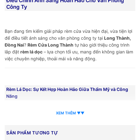
Điều Chỉnh Ánh Sáng Hoàn Hảo Cho Văn Phòng
Công Ty
Bạn đang tìm kiếm giải pháp rèm cửa vừa hiện đại, vừa tiện lợi
để điều tiết ánh sáng cho văn phòng công ty tại
Long Thành,
Đồng Nai
?
Rèm Cửa Long Thành
tự hào giới thiệu công trình
lắp đặt
rèm lá dọc
– lựa chọn tối ưu, mang đến không gian làm
việc chuyên nghiệp, thoải mái và năng động.
Rèm Lá Dọc: Sự Kết Hợp Hoàn Hảo Giữa Thẩm Mỹ và Công
Năng
XEM THÊM ▼▼
Rèm lá dọc
(còn gọi là màn sáo đứng) là một trong những loại
rèm cửa phổ biến nhất cho không gian văn phòng, mang đến
SẢN PHẨM TƯƠNG TỰ
nhiều ưu điểm vượt trội: