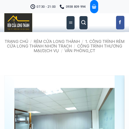
Bỏ
07:30 - 21:00
0938 809 994
qua
nội
dung
TRANG CHỦ
/
RÈM CỬA LONG THÀNH
/
1. CÔNG TRÌNH RÈM
CỬA LONG THÀNH NHƠN TRẠCH
/
CÔNG TRÌNH THƯƠNG
MẠI/DỊCH VỤ
/
VĂN PHÒNG_CT