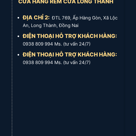
CỬA HÀNG RÈM CỬA LONG THÀNH
Thứ 7: 8:00 AM – 6:00 PM
Chủ nhật: 8:00 AM – 6:00 PM
ĐỊA CHỈ 2:
ĐTL 769, Ấp Hàng Gòn, Xã Lộc
An, Long Thành, Đồng Nai
Fanpage rèm cửa Long Thành.
Rèm cửa Long Thành – Rèm cửa Long Thành
ĐIỆN THOẠI HỖ TRỢ KHÁCH HÀNG:
0938 809 994 Ms. (tư vấn 24/7)
ĐIỆN THOẠI HỖ TRỢ KHÁCH HÀNG:
0938 809 994 Ms. (tư vấn 24/7)